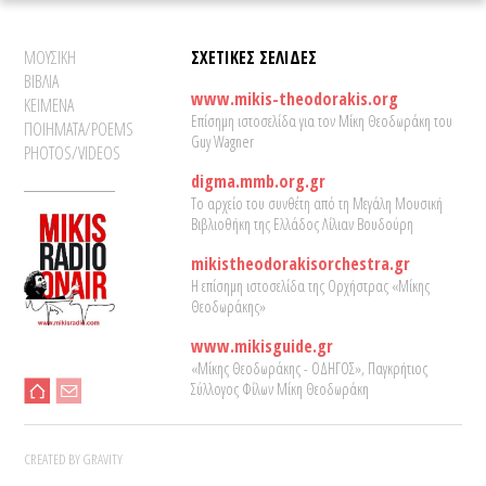
ΜΟΥΣΙΚΗ
ΣΧΕΤΙΚΕΣ ΣΕΛΙΔΕΣ
ΒΙΒΛΙΑ
www.mikis-theodorakis.org
ΚΕΙΜΕΝΑ
Επίσημη ιστοσελίδα για τον Μίκη Θεοδωράκη του
ΠΟΙΗΜΑΤΑ/POEMS
Guy Wagner
PHOTOS/VIDEOS
digma.mmb.org.gr
Το αρχείο του συνθέτη από τη Μεγάλη Μουσική
Βιβλιοθήκη της Ελλάδος Λίλιαν Βουδούρη
mikistheodorakisorchestra.gr
Η επίσημη ιστοσελίδα της Ορχήστρας «Μίκης
Θεοδωράκης»
www.mikisguide.gr
«Μίκης Θεοδωράκης - ΟΔΗΓΟΣ», Παγκρήτιος
Σύλλογος Φίλων Μίκη Θεοδωράκη
CREATED BY GRAVITY