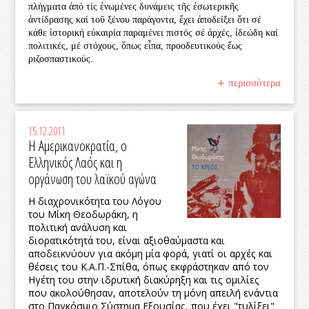
πλήγματα ἀπό τίς ἑνωμένες δυνάμεις τῆς ἐσωτερικῆς
ἀντίδρασης καί τοῦ ξένου παράγοντα, ἔχει ἀποδείξει ὅτι σέ
κάθε ἱστορική εὐκαιρία παραμένει πιστός σέ ἀρχές, ἰδεώδη καί
πολιτικές, μέ στόχους, ὅπως εἶπα, προοδευτικούς ἕως
ριζοσπαστικούς.
περισσότερα
15.12.2011
Η Αμερικανοκρατία, ο
Ελληνικός Λαός και η
οργάνωση του λαϊκού αγώνα
Η διαχρονικότητα του Λόγου
του Μίκη Θεοδωράκη, η
πολιτική ανάλυση και
διορατικότητά του, είναι αξιοθαύμαστα και
αποδεικνύουν για ακόμη μία φορά, γιατί οι αρχές και
θέσεις του Κ.Α.Π.-Σπίθα, όπως εκφράστηκαν από τον
Ηγέτη του στην ιδρυτική διακύρηξη και τις ομιλίες
που ακολούθησαν, αποτελούν τη μόνη απειλή ενάντια
στο Παγκόσμιο Σύστημα Εξουσίας, που έχει "τυλίξει"