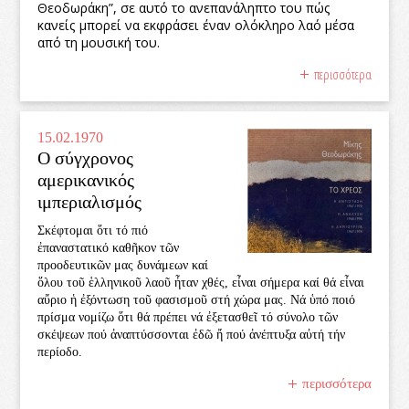
Θεοδωράκη”, σε αυτό το ανεπανάληπτο του πώς
κανείς μπορεί να εκφράσει έναν ολόκληρο λαό μέσα
από τη μουσική του.
περισσότερα
15.02.1970
Ο σύγχρονος
αμερικανικός
ιμπεριαλισμός
Σκέφτομαι ὅτι τό πιό
ἐπαναστατικό καθῆκον τῶν
προοδευτικῶν μας δυνάμεων καί
ὅλου τοῦ ἑλληνικοῦ λαοῦ ἦταν χθές, εἶναι σήμερα καί θά εἶναι
αὔριο ἡ ἐξόντωση τοῦ φασισμοῦ στή χώρα μας. Νά ὑπό ποιό
πρίσμα νομίζω ὅτι θά πρέπει νά ἐξετασθεῖ τό σύνολο τῶν
σκέψεων πού ἀναπτύσσονται ἐδῶ ἤ πού ἀνέπτυξα αὐτή τήν
περίοδο.
περισσότερα