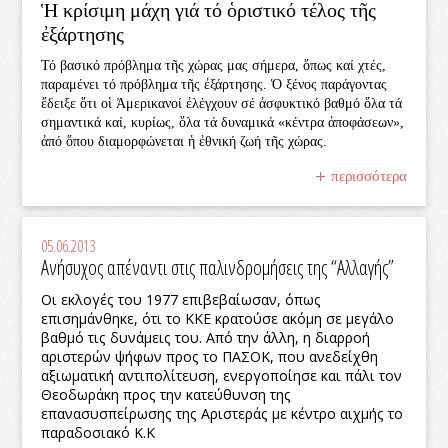
Ἡ κρίσιμη μάχη γιά τό ὁριστικό τέλος τῆς
ἐξάρτησης
Τό βασικό πρόβλημα τῆς χώρας μας σήμερα, ὅπως καί χτές,
παραμένει τό πρόβλημα τῆς ἐξάρτησης. Ὁ ξένος παράγοντας
ἔδειξε ὅτι οἱ Ἀμερικανοί ἐλέγχουν σέ ἀσφυκτικό βαθμό ὅλα τά
σημαντικά καί, κυρίως, ὅλα τά δυναμικά «κέντρα ἀποφάσεων»,
ἀπό ὅπου διαμορφώνεται ἡ ἐθνική ζωή τῆς χώρας.
περισσότερα
05.06.2013
Ανήσυχος απέναντι στις παλινδρομήσεις της “Αλλαγής”
Οι εκλογές του 1977 επιβεβαίωσαν, όπως
επισημάνθηκε, ότι το ΚΚΕ κρατούσε ακόμη σε μεγάλο
βαθμό τις δυνάμεις του. Από την άλλη, η διαρροή
αριστερών ψήφων προς το ΠΑΣΟΚ, που ανεδείχθη
αξιωματική αντιπολίτευση, ενεργοποίησε και πάλι τον
Θεοδωράκη προς την κατεύθυνση της
επανασυσπείρωσης της Αριστεράς με κέντρο αιχμής το
παραδοσιακό Κ.Κ