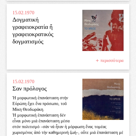
15.02.1970
Δογματική
γραφειοκρατία ἤ
γραφειοκρατικός
δογματισμός
περισσότερα
15.02.1970
Σαν πρόλογος
Ἡ μορφωτική ἐπανάσταση στήν
Εὐρώπη ἔχει ἕνα πρό­σωπο, τοῦ
Μίκη Θεοδωράκη.
Ἡ μορφωτική ἐπανάσταση δέν
εἶναι μό­νο μιά ἐπανάσταση μέσα
στό­ν πολιτισμό­ –σάν νά ἦταν ἡ μό­ρφωση ἕνας τομέας
χωρισμένος ἀπό­ τήν καθημερινή ζωή–, οὔτε μιά ἐπανάσταση μέ