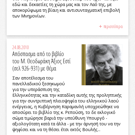
εδώ και δεκαετίες τη χώρα μας και τον Λαό της, με
αποκορύφωμα τη βίαιη και αντισυνταγματική επιβολή
των Μνημονίων.
περισσότερα
24.08.2010
Απόσπασμα από το βιβλίο
του Μ. Θεοδωράκη Άξιος Εστί
(σελ 926-931) με θέμα
Σαν αποτέλεσμα του
πανελλαδικού ξεσηκωμού
για την υπεράσπιση της
Ελληνικότητας και την καταδίκη αυτής της προληπτικής
για την συντριπτική πλειοψηφία του ελληνικού λαού
ενέργειας, η Κυβέρνηση Καραμανλή υποχρεώθηκε να
αποσύρει το βιβλίο της κ. Ρεπούση, το δε εκλογικό
σώμα τιμώρησε βαριά την υπεύθυνη Υπουργό -
αξιολογότατη κατά τα άλλα - με την άρνησή του να την
ψηφίσει και να τη θέσει έτσι εκτός Βουλής...