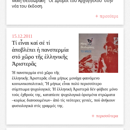
Μίκη Θεοδωράκη ‘‘ Οι Δρόμοι του Αρχάγγελου’’ στην
νέα του έκδοση.
περισσότερα
15.12.2011
Τί εἶναι καί σέ τί
ἀποβλέπει ἡ πανσπερμία
στό χῶρο τῆς ἑλληνικῆς
Ἀριστερᾶς
Ἡ πανσπερμία στό χῶρο τῆς
ἑλληνικῆς Ἀριστερᾶς εἶναι μήπως μονάχα φαινόμενο
κοινωνικοπολιτικό; Ἤ μήπως εἶναι πολύ περισσότερο
σύμπτωμα ψυχολογικό; Ἡ ἑλληνική Ἀριστερά δέν φόβισε μόνο
τούς ἐχθρούς της, καταπίεσε ψυχολογικά ὁρισμένα στρώματα
–κυρίως διανοουμένων– ἀπό τίς νεότερες γενιές, πού ἀνήκουν
φυσιολογικά στίς γραμμές της.
περισσότερα