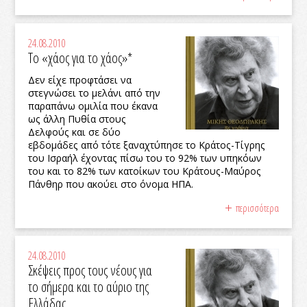
24.08.2010
Το «χάος για το χάος»*
Δεν είχε προφτάσει να
στεγνώσει το μελάνι από την
παραπάνω ομιλία που έκανα
ως άλλη Πυθία στους
Δελφούς και σε δύο
εβδομάδες από τότε ξαναχτύπησε το Κράτος-Τίγρης
του Ισραήλ έχοντας πίσω του το 92% των υπηκόων
του και το 82% των κατοίκων του Κράτους-Μαύρος
Πάνθηρ που ακούει στο όνομα ΗΠΑ.
περισσότερα
24.08.2010
Σκέψεις προς τους νέους για
το σήμερα και το αύριο της
Ελλάδας