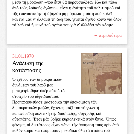
μέσο τή μό­ρφωση –πού ἔτσι θά παρουσιαζό­ταν ἔξω καί πίσω
ἀπό­ τούς λαϊκούς ἀγῶνες–, εἶναι ἡ ἑνό­τητα τοῦ πολιτισμοῦ καί
τῆς ἐπανάστασης: ἡ ὑψηλό­τερη μό­ρφωση, αὐτή πού καλεῖ
καθένα μας ν’ ἀλλάξει τή ζωή του, γίνεται ἀγαθό­ κοινό­ γιά ὅλον
τό­ λαό­ καί ἡ ψυχή τοῦ ἀγώνα του γιά ν’ ἀλλάξει τό­ν κό­σμο.
περισσότερα
31.01.1970
Ανάλυση της
κατάστασης
Ὁ ἐχθρός τῶν δημοκρατικῶν
δυνάμεων τοῦ λαοῦ μας
μεταχειρίσθηκε ὑπέρ αὐτοῦ τό
στοιχεῖο τοῦ αἰφνιδιασμοῦ.
Προπαρασκεύασε μαστορικά τήν ἀποκοίμιση τῶν
δημοκρατικῶν μαζῶν, ἔχοντας μαζί του τή γνωστή
παπανδρεϊκή πολιτική τῆς διάσπασης, σύγχυσης καί
αὐταπάτης. Ἔτσι μᾶς βρῆκε κυριολεκτικά στόν ὕπνο. Ὅπως
φάνηκε, οἱ δικτάτορες εἶχαν πάρει τήν ἀπόφασή τους πρίν ἀπό
πολύν καιρό καί ἐφάρμοσαν μεθοδικά ὅλα τά στάδια τοῦ