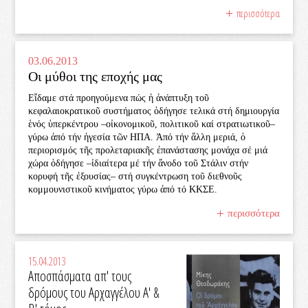
περισσότερα
03.06.2013
Οι μύθοι της εποχής μας
Εἴδαμε στά προηγούμενα πώς ἡ ἀνάπτυξη τοῦ
κεφαλαιοκρατικοῦ συστήματος ὁδήγησε τελικά στή δημιουργία
ἑνός ὑπερκέντρου –οἰκονομικοῦ, πολιτικοῦ καί στρατιωτικοῦ–
γύρω ἀπό τήν ἡγεσία τῶν ΗΠΑ. Ἀπό τήν ἄλλη μεριά, ὁ
περιορισμός τῆς προλεταριακῆς ἐπανάστασης μονάχα σέ μιά
χώρα ὁδήγησε –ἰδιαίτερα μέ τήν ἄνοδο τοῦ Στάλιν στήν
κορυφή τῆς ἐξουσίας– στή συγκέντρωση τοῦ διεθνοῦς
κομμουνιστικοῦ κινήματος γύρω ἀπό τό ΚΚΣΕ.
περισσότερα
15.04.2013
Αποσπάσματα απ' τους
δρόμους του Αρχαγγέλου Α' &