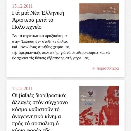
15.12.2011
Γιά μιά Νέα Ἑλληνική
Ἀριστερά μετά τό
Πολυτεχνεῖο
Ἄν τό στρατιωτικό πραξικόπημα
στήν Ἑλλάδα δέν στάθηκε ἁπλῶς
καί μόνον ἕνας συνήθης χειρισμός
τῆς ἀμερικανικῆς πολιτικῆς, γιά νά σταθεροποιήσει καί νά
ἐνισχύσει τίς θέσεις ἐξάρτησης στή χώρα μας...
περισσότερα
15.12.2011
Οἱ βαθιές διαρθρωτικές
ἀλλαγές στόν σύγχρονο
κόσμο καθιστοῦν τό
ἀναγεννητικό κίνημα
πρός τό σοσιαλισμό
κύριο φορέα τῆς