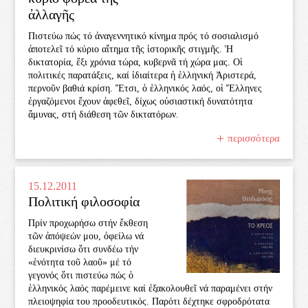
ἀλλαγῆς
Πιστεύω πώς τό ἀναγεννητικό κίνημα πρός τό σοσιαλισμό
ἀποτελεῖ τό κύριο αἴτημα τῆς ἱστορικῆς στιγμῆς. Ἡ
δικτατορία, ἕξι χρόνια τώρα, κυβερνᾶ τή χώρα μας. Οἱ
πολιτικές παρατάξεις, καί ἰδιαίτερα ἡ ἑλληνική Ἀριστερά,
περνοῦν βαθιά κρίση. Ἔτσι, ὁ ἑλληνικός λαός, οἱ Ἕλληνες
ἐργαζόμενοι ἔχουν ἀφεθεῖ, δίχως οὐσιαστική δυνατότητα
ἄμυνας, στή διάθεση τῶν δικτατόρων.
περισσότερα
15.12.2011
Πολιτική φιλοσοφία
Πρίν προχωρήσω στήν ἔκθεση
τῶν ἀπόψεών μου, ὀφείλω νά
διευκρινίσω ὅτι συνδέω τήν
«ἑνότητα τοῦ λαοῦ» μέ τό
γεγονός ὅτι πιστεύω πώς ὁ
ἑλληνικός λαός παρέμεινε καί ἐξακολουθεῖ νά παραμένει στήν
πλειοψηφία του προοδευτικός. Παρότι δέχτηκε σφροδρότατα