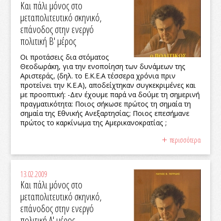
Και πάλι μόνος στο
μεταπολιτευτικό σκηνικό,
επάνοδος στην ενεργό
πολιτική Β' μέρος
Οι προτάσεις δια στόματος
Θεοδωράκη, για την ενοποίηση των δυνάμεων της
Αριστεράς, (δηλ. το Ε.Κ.Ε.Α τέσσερα χρόνια πριν
προτείνει την Κ.Ε.Α), αποδείχτηκαν συγκεκριμένες και
με προοπτική: -Δεν έχουμε παρά να δούμε τη σημερινή
πραγματικότητα: Ποιος σήκωσε πρώτος τη σημαία τη
σημαία της Εθνικής Ανεξαρτησίας; Ποιος επεσήμανε
πρώτος το καρκίνωμα της Αμερικανοκρατίας ;
περισσότερα
13.02.2009
Και πάλι μόνος στο
μεταπολιτευτικό σκηνικό,
επάνοδος στην ενεργό
πολιτική Α' μέρος