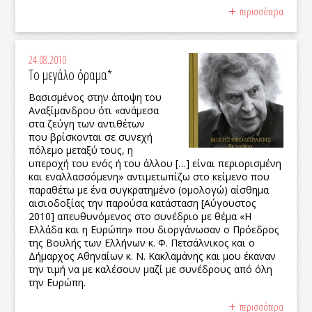
περισσότερα
24.08.2010
Το μεγάλο όραμα*
Βασισμένος στην άποψη του
Αναξίμανδρου ότι «ανάμεσα
στα ζεύγη των αντιθέτων
που βρίσκονται σε συνεχή
πόλεμο μεταξύ τους, η
υπεροχή του ενός ή του άλλου […] είναι περιορισμένη
και εναλλασσόμενη» αντιμετωπίζω στο κείμενο που
παραθέτω με ένα συγκρατημένο (ομολογώ) αίσθημα
αισιοδοξίας την παρούσα κατάσταση [Αύγουστος
2010] απευθυνόμενος στο συνέδριο με θέμα «Η
Ελλάδα και η Ευρώπη» που διοργάνωσαν ο Πρόεδρος
της Βουλής των Ελλήνων κ. Φ. Πετσάλνικος και ο
Δήμαρχος Αθηναίων κ. Ν. Κακλαμάνης και μου έκαναν
την τιμή να με καλέσουν μαζί με συνέδρους από όλη
την Ευρώπη.
περισσότερα