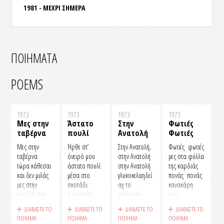
1981 - ΜΕΧΡΙ ΣΗΜΕΡΑ
ΠΟΙΗΜΑΤΑ
POEMS
1973
1973
1973
1973
Μες στην
Άστατο
Στην
Φωτιές
ταβέρνα
πουλί
Ανατολή
Φωτιές
Μες στην
Ήρθε στ’
Στην Ανατολή,
Φωτιές φωτιές
ταβέρνα
όνειρό μου
στην Ανατολή
μες στα φύλλα
τώρα κάθεσαι
άστατο πουλί
στην Ανατολή
της καρδιάς
και δεν μιλάς
μέσα στο
γλυκοκελαηδεί
πονάς πονάς
μες στην
σκοτάδι
αχ το
κανακάρη
καρδιά σου
η ανατολή.
αηδονάκι
μου.
στάλες στάλες
γλυκοκελαηδεί.
Φωτιές φωτιές
ΔΙΑΒΑΣΤΕ ΤΟ
ΔΙΑΒΑΣΤΕ ΤΟ
ΔΙΑΒΑΣΤΕ ΤΟ
ΔΙΑΒΑΣΤΕ ΤΟ
πέφτει ο
Σ’ άπλωσα το
γιατί ξέρεις να
ΠΟΙΗΜΑ
ΠΟΙΗΜΑ
ΠΟΙΗΜΑ
ΠΟΙΗΜΑ
σεβντάς
χέρι
Και μου λέει
μιλάς