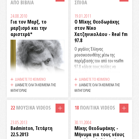
ΑΠΟ ΒΙΒΛΙΑ
ΣΠΙΘΑ
με αφορμή τα 70 χρόνια του Μίκη
Θεοδωράκη
24.08.2010
19.01.2011
Για τον Μαρξ, το
Ο Μίκης Θεοδωράκης
μαρξισμό και την
στον Νίκο
αριστερά*
Χατζηνικολάου - Real fm
97.8
Ο μεγάλος Έλληνας
μουσικοσυνθέτης μέσω της
παρέμβασής του από τον realfm
97.8 κάλεσε τους πολίτες να
συνταχθούν με την Ανεξάρτητη
Κίνηση Πολιτών που συγκρότησε
ΔΙΑΒΑΣΤΕ ΤΟ ΚΕΙΜΕΝΟ
ΔΙΑΒΑΣΤΕ ΤΟ ΚΕΙΜΕΝΟ
πριν από περίπου δυο μήνες,
ΔΙΑΒΑΣΤΕ ΟΛΑ ΤΑ ΚΕΙΜΕΝΑ ΤΗΣ
ΔΙΑΒΑΣΤΕ ΟΛΑ ΤΑ ΚΕΙΜΕΝΑ ΤΗΣ
χαρακτήρισε το Μνημόνιο ως
ΚΑΤΗΓΟΡΙΑΣ
ΚΑΤΗΓΟΡΙΑΣ
«πραξικόπημα» και υποστήριξε ότι
ο εισαγγελέας του Αρείου Πάγου θα
22
ΜΟΥΣΙΚΑ VIDEOS
18
ΠΟΛΙΤΙΚΑ VIDEOS
έπρεπε να είχε δώσει εντολή
σύλληψης των εκπροσώπων της
τροϊκας.
23.05.2013
30.11.2004
Εδώ θα αναφερθώ ειδικά στον
Badminton, Τετάρτη
Μίκης Θεοδωράκης -
Μαρξ και το Μαρξισμό,
22.5.2013
Μήνυμα για τους νέους
δεδομένου ότι αποτελεί ένα βήμα