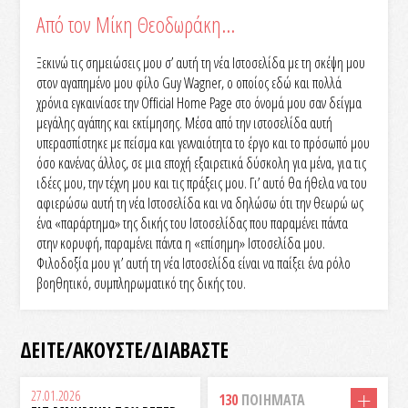
Από τον Μίκη Θεοδωράκη…
Ξεκινώ τις σημειώσεις μου σ’ αυτή τη νέα Ιστοσελίδα με τη σκέψη μου
στον αγαπημένο μου φίλο Guy Wagner, ο οποίος εδώ και πολλά
χρόνια εγκαινίασε την Official Home Page στο όνομά μου σαν δείγμα
μεγάλης αγάπης και εκτίμησης. Μέσα από την ιστοσελίδα αυτή
υπερασπίστηκε με πείσμα και γενναιότητα το έργο και το πρόσωπό μου
όσο κανένας άλλος, σε μια εποχή εξαιρετικά δύσκολη για μένα, για τις
ιδέες μου, την τέχνη μου και τις πράξεις μου. Γι’ αυτό θα ήθελα να του
αφιερώσω αυτή τη νέα Ιστοσελίδα και να δηλώσω ότι την θεωρώ ως
ένα «παράρτημα» της δικής του Ιστοσελίδας που παραμένει πάντα
στην κορυφή, παραμένει πάντα η «επίσημη» Ιστοσελίδα μου.
Φιλοδοξία μου γι’ αυτή τη νέα Ιστοσελίδα είναι να παίξει ένα ρόλο
βοηθητικό, συμπληρωματικό της δικής του.
rolex super clone
ΔΕΙΤΕ/ΑΚΟΥΣΤΕ/ΔΙΑΒΑΣΤΕ
27.01.2026
130
ΠΟΙΗΜΑΤΑ