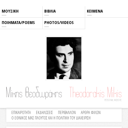
rolex replica
best replica rolex
meilleure réplique Rolex
replica rolex
fausse rolex
ΜΟΥΣΙΚΗ
ΒΙΒΛΙΑ
ΚΕΙΜΕΝΑ
ΠΟΙΗΜΑΤΑ/POEMS
PHOTOS/VIDEOS
ΕΠΙΚΑΙΡΟΤΗΤΑ
ΕΚΔΗΛΩΣΕΙΣ
ΠΕΡΙΒΑΛΛΟΝ
ΑΡΘΡΑ ΦΙΛΩΝ
Ο ΕΘΝΙΚΟΣ ΜΑΣ ΠΛΟΥΤΟΣ ΚΑΙ Η ΠΟΛΙΤΙΚΗ ΤΟΥ ΔΙΑΧΕΙΡΙΣΗ