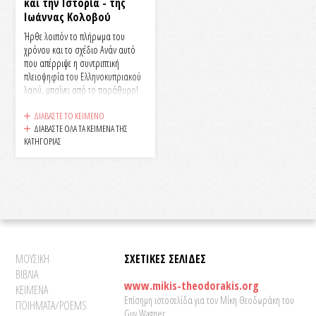
και την Ιστορία - της
ωμότητα του Εμφύλιου Πολέμου.
Ιωάννας Κολοβού
Τα διαστήματα σχετικής ειρήνης και
δημοκρατίας στην πρόσφατη
Ήρθε λοιπόν το πλήρωμα του
ιστορία της σύγχρονης Ελλάδας
χρόνου και το σχέδιο Ανάν αυτό
έχουν βιωθεί στη σκιά των
που απέρριψε η συντριπτική
προηγούμενων πολύ τραγικών
πλειοψηφία του Ελληνοκυπριακού
γεγονότων, τα οποία διαμόρφωσαν
λαού, μπαίνει από το παράθυρο!
τη συνείδηση των Ελλήνων πολιτών.
ΔΙΑΒΑΣΤΕ ΤΟ ΚΕΙΜΕΝΟ
ΔΙΑΒΑΣΤΕ ΟΛΑ ΤΑ ΚΕΙΜΕΝΑ ΤΗΣ
ΚΑΤΗΓΟΡΙΑΣ
ΜΟΥΣΙΚΗ
ΣΧΕΤΙΚΕΣ ΣΕΛΙΔΕΣ
ΒΙΒΛΙΑ
www.mikis-theodorakis.org
ΚΕΙΜΕΝΑ
Επίσημη ιστοσελίδα για τον Μίκη Θεοδωράκη του
ΠΟΙΗΜΑΤΑ/POEMS
Guy Wagner