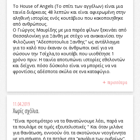
Το House of Angels (Το σπίτι των αγγέλων) είναι μια
ταινία διάρκειας 48 λεπτών και είναι αφιερωμένη στην
αληθινή ιστορίας ενός κουτάβιου που κακοποιηθηκε
από ανθρώπους.
Ο Γιώργος Μαυρίδης με μια παρέα φίλων ξεκινάει από
Θεσσαλονίκη για Ξάνθη με στόχο να ανακαινίσει την
Φιλοζωικη "Αδεσποτουλια Ξανθης" ως αντάλλαγμα
για το καλό που έκαναν οι άνθρωποι εκεί για να
σώσουν την Τσίχλα,το κουτάβι που υιοθέτησε 1
χρόνο πριν. Η ταινία αποτυπώνει ιστορίες εθελοντών
και δείχνει πόσο δύσκολο είναι να μπορείς να να
φροντίσεις αδέσποτα σκύλα σε ενα καταφύγιο.
περισσότερα
11.04.2019
Χωρίς σχόλια.
"Είναι προτιμότερο να τα θανατώνουμε λέει, παρά να
τα πουλάμε σε τιμές εξευτελιστικές " Και όταν μιλάνε
για θανάτωση, εννοούν ότι τα σκοτώνουν νεογέννητα
με χτυπήματα, ή τα πετάνε στα "κανάλια των ομβρίων".