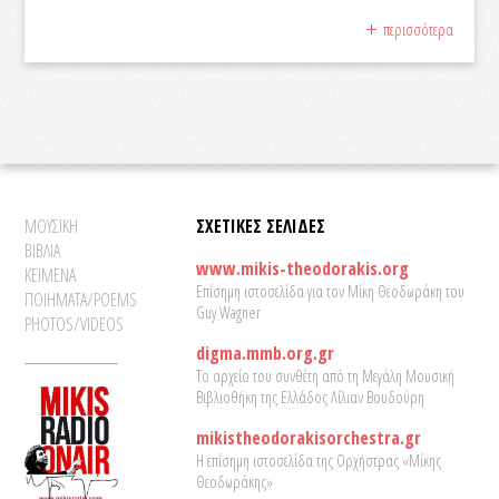
περισσότερα
ΜΟΥΣΙΚΗ
ΣΧΕΤΙΚΕΣ ΣΕΛΙΔΕΣ
ΒΙΒΛΙΑ
www.mikis-theodorakis.org
ΚΕΙΜΕΝΑ
Επίσημη ιστοσελίδα για τον Μίκη Θεοδωράκη του
ΠΟΙΗΜΑΤΑ/POEMS
Guy Wagner
PHOTOS/VIDEOS
digma.mmb.org.gr
Το αρχείο του συνθέτη από τη Μεγάλη Μουσική
Βιβλιοθήκη της Ελλάδος Λίλιαν Βουδούρη
mikistheodorakisorchestra.gr
Η επίσημη ιστοσελίδα της Ορχήστρας «Μίκης
Θεοδωράκης»