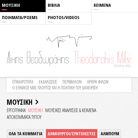
ΜΟΥΣΙΚΗ
ΒΙΒΛΙΑ
ΚΕΙΜΕΝΑ
ΠΟΙΗΜΑΤΑ/POEMS
PHOTOS/VIDEOS
ΕΠΙΚΑΙΡΟΤΗΤΑ
ΕΚΔΗΛΩΣΕΙΣ
ΠΕΡΙΒΑΛΛΟΝ
ΑΡΘΡΑ ΦΙΛΩΝ
Ο ΕΘΝΙΚΟΣ ΜΑΣ ΠΛΟΥΤΟΣ ΚΑΙ Η ΠΟΛΙΤΙΚΗ ΤΟΥ ΔΙΑΧΕΙΡΙΣΗ
ΜΟΥΣΙΚΗ
ΕΡΓΟΓΡΑΦΙΑ
ΜΟΥΣΙΚΗ
ΜΟΥΣΙΚΕΣ ΑΝΑΛΥΣΕΙΣ & KEIMENA
ΑΠΟΚΟΜΜΑΤΑ ΤΥΠΟΥ
ΟΛΑ ΤΑ ΚΟΜΜΑΤΙΑ
ΔΗΜΙΟΥΡΓΟΙ/ΣΥΝΤΕΛΕΣΤΕΣ
ΑΛΜΠΟΥΜ