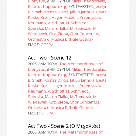
Dionysus
, ΔΗΜΙΟΥΡΓΟΙ:
Mikis Theodorakis
,
Κώστας Καρυωτάκης
, ΣΥΝΤΕΛΕΣΤΕΣ:
Jocelyn
B. Smith
,
Kostas Dinos
,
Jakub Jarmula
,
Beata
Kosko-Kreft
,
Hagen Matzeit
,
Przemyslaw
Neumann
,
V. Schlott
,
H. Schmiedt
,
J.
Sperska
,
Marcin Tlalka
,
M. Tomczak
,
M.
Wieclawek
,
Grz. Zieba
,
Chor Concentus
,
Orchestra di Musica Difficile Gdansk
,
ΕΙΔΟΣ:
ΟΠΕΡΑ
Act Two - Scene 12
2006, ΑΛΜΠΟΥΜ:
The Metamorphoses of
Dionysus
, ΔΗΜΙΟΥΡΓΟΙ:
Mikis Theodorakis
,
Κώστας Καρυωτάκης
, ΣΥΝΤΕΛΕΣΤΕΣ:
Jocelyn
B. Smith
,
Kostas Dinos
,
Jakub Jarmula
,
Beata
Kosko-Kreft
,
Hagen Matzeit
,
Przemyslaw
Neumann
,
V. Schlott
,
H. Schmiedt
,
J.
Sperska
,
Marcin Tlalka
,
M. Tomczak
,
M.
Wieclawek
,
Grz. Zieba
,
Chor Concentus
,
Orchestra di Musica Difficile Gdansk
,
ΕΙΔΟΣ:
ΟΠΕΡΑ
Act Two - Scene 2 (Ο Μιχαλιός)
2006, ΑΛΜΠΟΥΜ:
The Metamorphoses of