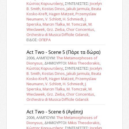
Κώστας Καρυωτάκης
, ΣΥΝΤΕΛΕΣΤΕΣ:
Jocelyn
B. Smith
,
Kostas Dinos
,
Jakub Jarmula
,
Beata
Kosko-Kreft
,
Hagen Matzeit
,
Przemyslaw
Neumann
,
V. Schlott
,
H. Schmiedt
,
J.
Sperska
,
Marcin Tlalka
,
M. Tomczak
,
M.
Wieclawek
,
Grz. Zieba
,
Chor Concentus
,
Orchestra di Musica Difficile Gdansk
,
ΕΙΔΟΣ:
ΟΠΕΡΑ
Act Two - Scene 5 (Πάρε τα δώρα)
2006, ΑΛΜΠΟΥΜ:
The Metamorphoses of
Dionysus
, ΔΗΜΙΟΥΡΓΟΙ:
Mikis Theodorakis
,
Κώστας Καρυωτάκης
, ΣΥΝΤΕΛΕΣΤΕΣ:
Jocelyn
B. Smith
,
Kostas Dinos
,
Jakub Jarmula
,
Beata
Kosko-Kreft
,
Hagen Matzeit
,
Przemyslaw
Neumann
,
V. Schlott
,
H. Schmiedt
,
J.
Sperska
,
Marcin Tlalka
,
M. Tomczak
,
M.
Wieclawek
,
Grz. Zieba
,
Chor Concentus
,
Orchestra di Musica Difficile Gdansk
Act Two - Scene 6 (Αγάπη)
2006, ΑΛΜΠΟΥΜ:
The Metamorphoses of
Dionysus
, ΔΗΜΙΟΥΡΓΟΙ:
Mikis Theodorakis
,
Κώστας Καρυωτάκης
, ΣΥΝΤΕΛΕΣΤΕΣ:
Jocelyn