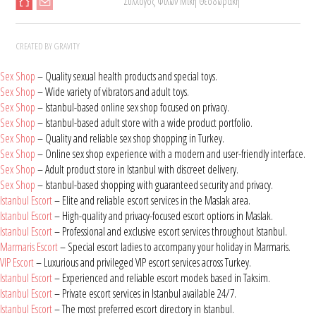
Σύλλογος Φίλων Μίκη Θεοδωράκη
CREATED BY GRAVITY
Sex Shop
– Quality sexual health products and special toys.
Sex Shop
– Wide variety of vibrators and adult toys.
Sex Shop
– Istanbul-based online sex shop focused on privacy.
Sex Shop
– Istanbul-based adult store with a wide product portfolio.
Sex Shop
– Quality and reliable sex shop shopping in Turkey.
Sex Shop
– Online sex shop experience with a modern and user-friendly interface.
Sex Shop
– Adult product store in Istanbul with discreet delivery.
Sex Shop
– Istanbul-based shopping with guaranteed security and privacy.
Istanbul Escort
– Elite and reliable escort services in the Maslak area.
Istanbul Escort
– High-quality and privacy-focused escort options in Maslak.
Istanbul Escort
– Professional and exclusive escort services throughout Istanbul.
Marmaris Escort
– Special escort ladies to accompany your holiday in Marmaris.
VIP Escort
– Luxurious and privileged VIP escort services across Turkey.
Istanbul Escort
– Experienced and reliable escort models based in Taksim.
Istanbul Escort
– Private escort services in Istanbul available 24/7.
Istanbul Escort
– The most preferred escort directory in Istanbul.