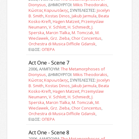
Dionysus
, ΔΗΜΙΟΥΡΓΟΙ:
Mikis Theodorakis
,
Κώστας Καρυωτάκης
, ΣΥΝΤΕΛΕΣΤΕΣ:
Jocelyn
B. Smith
,
Kostas Dinos
,
Jakub Jarmula
,
Beata
Kosko-Kreft
,
Hagen Matzeit
,
Przemyslaw
Neumann
,
V. Schlott
,
H. Schmiedt
,
J.
Sperska
,
Marcin Tlalka
,
M. Tomczak
,
M.
Wieclawek
,
Grz. Zieba
,
Chor Concentus
,
Orchestra di Musica Difficile Gdansk
,
ΕΙΔΟΣ:
ΟΠΕΡΑ
Act One - Scene 7
2006, ΑΛΜΠΟΥΜ:
The Metamorphoses of
Dionysus
, ΔΗΜΙΟΥΡΓΟΙ:
Mikis Theodorakis
,
Κώστας Καρυωτάκης
, ΣΥΝΤΕΛΕΣΤΕΣ:
Jocelyn
B. Smith
,
Kostas Dinos
,
Jakub Jarmula
,
Beata
Kosko-Kreft
,
Hagen Matzeit
,
Przemyslaw
Neumann
,
V. Schlott
,
H. Schmiedt
,
J.
Sperska
,
Marcin Tlalka
,
M. Tomczak
,
M.
Wieclawek
,
Grz. Zieba
,
Chor Concentus
,
Orchestra di Musica Difficile Gdansk
,
ΕΙΔΟΣ:
ΟΠΕΡΑ
Act One - Scene 8
2006, ΑΛΜΠΟΥΜ:
The Metamorphoses of