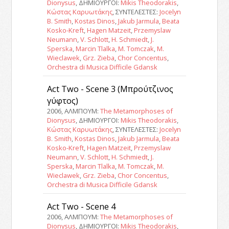
Dionysus
, ΔΗΜΙΟΥΡΓΟΙ:
Mikis Theodorakis
,
Κώστας Καρυωτάκης
, ΣΥΝΤΕΛΕΣΤΕΣ:
Jocelyn
B. Smith
,
Kostas Dinos
,
Jakub Jarmula
,
Beata
Kosko-Kreft
,
Hagen Matzeit
,
Przemyslaw
Neumann
,
V. Schlott
,
H. Schmiedt
,
J.
Sperska
,
Marcin Tlalka
,
M. Tomczak
,
M.
Wieclawek
,
Grz. Zieba
,
Chor Concentus
,
Orchestra di Musica Difficile Gdansk
Act Two - Scene 3 (Μπρούτζινος
γύφτος)
2006, ΑΛΜΠΟΥΜ:
The Metamorphoses of
Dionysus
, ΔΗΜΙΟΥΡΓΟΙ:
Mikis Theodorakis
,
Κώστας Καρυωτάκης
, ΣΥΝΤΕΛΕΣΤΕΣ:
Jocelyn
B. Smith
,
Kostas Dinos
,
Jakub Jarmula
,
Beata
Kosko-Kreft
,
Hagen Matzeit
,
Przemyslaw
Neumann
,
V. Schlott
,
H. Schmiedt
,
J.
Sperska
,
Marcin Tlalka
,
M. Tomczak
,
M.
Wieclawek
,
Grz. Zieba
,
Chor Concentus
,
Orchestra di Musica Difficile Gdansk
Act Two - Scene 4
2006, ΑΛΜΠΟΥΜ:
The Metamorphoses of
Dionysus
, ΔΗΜΙΟΥΡΓΟΙ:
Mikis Theodorakis
,