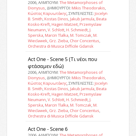
2006, ΑΛΜΠΟΥΜ:
The Metamorphoses of
Dionysus
, ΔΗΜΙΟΥΡΓΟΙ:
Mikis Theodorakis
,
Κώστας Καρυωτάκης
, ΣΥΝΤΕΛΕΣΤΕΣ:
Jocelyn
B. Smith
,
Kostas Dinos
,
Jakub Jarmula
,
Beata
Kosko-Kreft
,
Hagen Matzeit
,
Przemyslaw
Neumann
,
V. Schlott
,
H. Schmiedt
,
J.
Sperska
,
Marcin Tlalka
,
M. Tomczak
,
M.
Wieclawek
,
Grz. Zieba
,
Chor Concentus
,
Orchestra di Musica Difficile Gdansk
Act One - Scene 5 (Τι νέοι που
φτάσαμεν εδώ)
2006, ΑΛΜΠΟΥΜ:
The Metamorphoses of
Dionysus
, ΔΗΜΙΟΥΡΓΟΙ:
Mikis Theodorakis
,
Κώστας Καρυωτάκης
, ΣΥΝΤΕΛΕΣΤΕΣ:
Jocelyn
B. Smith
,
Kostas Dinos
,
Jakub Jarmula
,
Beata
Kosko-Kreft
,
Hagen Matzeit
,
Przemyslaw
Neumann
,
V. Schlott
,
H. Schmiedt
,
J.
Sperska
,
Marcin Tlalka
,
M. Tomczak
,
M.
Wieclawek
,
Grz. Zieba
,
Chor Concentus
,
Orchestra di Musica Difficile Gdansk
Act One - Scene 6
2006, ΑΛΜΠΟΥΜ:
The Metamorphoses of