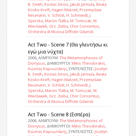
B. Smith
,
Kostas Dinos
,
Jakub Jarmula
,
Beata
Kosko-Kreft
,
Hagen Matzeit
,
Przemyslaw
Neumann
,
V. Schlott
,
H. Schmiedt
,
J.
Sperska
,
Marcin Tlalka
,
M. Tomczak
,
M.
Wieclawek
,
Grz. Zieba
,
Chor Concentus
,
Orchestra di Musica Difficile Gdansk
Act Two - Scene 7 (Θα γλεντήσω κι
εγώ μια νύχτα)
2006, ΑΛΜΠΟΥΜ:
The Metamorphoses of
Dionysus
, ΔΗΜΙΟΥΡΓΟΙ:
Mikis Theodorakis
,
Κώστας Καρυωτάκης
, ΣΥΝΤΕΛΕΣΤΕΣ:
Jocelyn
B. Smith
,
Kostas Dinos
,
Jakub Jarmula
,
Beata
Kosko-Kreft
,
Hagen Matzeit
,
Przemyslaw
Neumann
,
V. Schlott
,
H. Schmiedt
,
J.
Sperska
,
Marcin Tlalka
,
M. Tomczak
,
M.
Wieclawek
,
Grz. Zieba
,
Chor Concentus
,
Orchestra di Musica Difficile Gdansk
Act Two - Scene 8 (Εσπέρα)
2006, ΑΛΜΠΟΥΜ:
The Metamorphoses of
Dionysus
, ΔΗΜΙΟΥΡΓΟΙ:
Mikis Theodorakis
,
Κώστας Καρυωτάκης
, ΣΥΝΤΕΛΕΣΤΕΣ:
Jocelyn