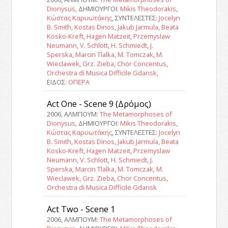
Dionysus
, ΔΗΜΙΟΥΡΓΟΙ:
Mikis Theodorakis
,
Κώστας Καρυωτάκης
, ΣΥΝΤΕΛΕΣΤΕΣ:
Jocelyn
B. Smith
,
Kostas Dinos
,
Jakub Jarmula
,
Beata
Kosko-Kreft
,
Hagen Matzeit
,
Przemyslaw
Neumann
,
V. Schlott
,
H. Schmiedt
,
J.
Sperska
,
Marcin Tlalka
,
M. Tomczak
,
M.
Wieclawek
,
Grz. Zieba
,
Chor Concentus
,
Orchestra di Musica Difficile Gdansk
,
ΕΙΔΟΣ:
ΟΠΕΡΑ
Act One - Scene 9 (Δρόμος)
2006, ΑΛΜΠΟΥΜ:
The Metamorphoses of
Dionysus
, ΔΗΜΙΟΥΡΓΟΙ:
Mikis Theodorakis
,
Κώστας Καρυωτάκης
, ΣΥΝΤΕΛΕΣΤΕΣ:
Jocelyn
B. Smith
,
Kostas Dinos
,
Jakub Jarmula
,
Beata
Kosko-Kreft
,
Hagen Matzeit
,
Przemyslaw
Neumann
,
V. Schlott
,
H. Schmiedt
,
J.
Sperska
,
Marcin Tlalka
,
M. Tomczak
,
M.
Wieclawek
,
Grz. Zieba
,
Chor Concentus
,
Orchestra di Musica Difficile Gdansk
Act Two - Scene 1
2006, ΑΛΜΠΟΥΜ:
The Metamorphoses of