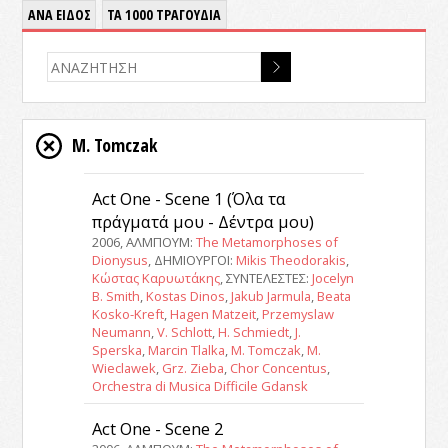
ΑΝΑ ΕΙΔΟΣ
ΤΑ 1000 ΤΡΑΓΟΥΔΙΑ
M. Tomczak
Act One - Scene 1 (Όλα τα
πράγματά μου - Δέντρα μου)
2006, ΑΛΜΠΟΥΜ:
The Metamorphoses of
Dionysus
, ΔΗΜΙΟΥΡΓΟΙ:
Mikis Theodorakis
,
Κώστας Καρυωτάκης
, ΣΥΝΤΕΛΕΣΤΕΣ:
Jocelyn
B. Smith
,
Kostas Dinos
,
Jakub Jarmula
,
Beata
Kosko-Kreft
,
Hagen Matzeit
,
Przemyslaw
Neumann
,
V. Schlott
,
H. Schmiedt
,
J.
Sperska
,
Marcin Tlalka
,
M. Tomczak
,
M.
Wieclawek
,
Grz. Zieba
,
Chor Concentus
,
Orchestra di Musica Difficile Gdansk
Act One - Scene 2