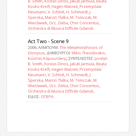
B. Smith
,
Kostas Dinos
,
Jakub Jarmula
,
Beata
Kosko-Kreft
,
Hagen Matzeit
,
Przemyslaw
Neumann
,
V. Schlott
,
H. Schmiedt
,
J.
Sperska
,
Marcin Tlalka
,
M. Tomczak
,
M.
Wieclawek
,
Grz. Zieba
,
Chor Concentus
,
Orchestra di Musica Difficile Gdansk
Act Two - Scene 9
2006, ΑΛΜΠΟΥΜ:
The Metamorphoses of
Dionysus
, ΔΗΜΙΟΥΡΓΟΙ:
Mikis Theodorakis
,
Κώστας Καρυωτάκης
, ΣΥΝΤΕΛΕΣΤΕΣ:
Jocelyn
B. Smith
,
Kostas Dinos
,
Jakub Jarmula
,
Beata
Kosko-Kreft
,
Hagen Matzeit
,
Przemyslaw
Neumann
,
V. Schlott
,
H. Schmiedt
,
J.
Sperska
,
Marcin Tlalka
,
M. Tomczak
,
M.
Wieclawek
,
Grz. Zieba
,
Chor Concentus
,
Orchestra di Musica Difficile Gdansk
,
ΕΙΔΟΣ:
ΟΠΕΡΑ