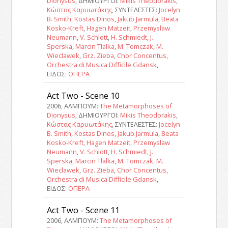
Dionysus
, ΔΗΜΙΟΥΡΓΟΙ:
Mikis Theodorakis
,
Κώστας Καρυωτάκης
, ΣΥΝΤΕΛΕΣΤΕΣ:
Jocelyn
B. Smith
,
Kostas Dinos
,
Jakub Jarmula
,
Beata
Kosko-Kreft
,
Hagen Matzeit
,
Przemyslaw
Neumann
,
V. Schlott
,
H. Schmiedt
,
J.
Sperska
,
Marcin Tlalka
,
M. Tomczak
,
M.
Wieclawek
,
Grz. Zieba
,
Chor Concentus
,
Orchestra di Musica Difficile Gdansk
,
ΕΙΔΟΣ:
ΟΠΕΡΑ
Act Two - Scene 10
2006, ΑΛΜΠΟΥΜ:
The Metamorphoses of
Dionysus
, ΔΗΜΙΟΥΡΓΟΙ:
Mikis Theodorakis
,
Κώστας Καρυωτάκης
, ΣΥΝΤΕΛΕΣΤΕΣ:
Jocelyn
B. Smith
,
Kostas Dinos
,
Jakub Jarmula
,
Beata
Kosko-Kreft
,
Hagen Matzeit
,
Przemyslaw
Neumann
,
V. Schlott
,
H. Schmiedt
,
J.
Sperska
,
Marcin Tlalka
,
M. Tomczak
,
M.
Wieclawek
,
Grz. Zieba
,
Chor Concentus
,
Orchestra di Musica Difficile Gdansk
,
ΕΙΔΟΣ:
ΟΠΕΡΑ
Act Two - Scene 11
2006, ΑΛΜΠΟΥΜ:
The Metamorphoses of