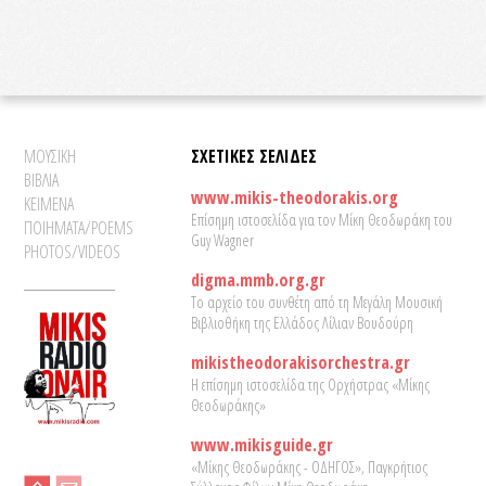
ΜΟΥΣΙΚΗ
ΣΧΕΤΙΚΕΣ ΣΕΛΙΔΕΣ
ΒΙΒΛΙΑ
www.mikis-theodorakis.org
ΚΕΙΜΕΝΑ
Επίσημη ιστοσελίδα για τον Μίκη Θεοδωράκη του
ΠΟΙΗΜΑΤΑ/POEMS
Guy Wagner
PHOTOS/VIDEOS
digma.mmb.org.gr
Το αρχείο του συνθέτη από τη Μεγάλη Μουσική
Βιβλιοθήκη της Ελλάδος Λίλιαν Βουδούρη
mikistheodorakisorchestra.gr
Η επίσημη ιστοσελίδα της Ορχήστρας «Μίκης
Θεοδωράκης»
www.mikisguide.gr
«Μίκης Θεοδωράκης - ΟΔΗΓΟΣ», Παγκρήτιος