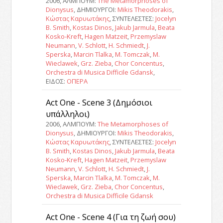
2006, ΑΛΜΠΟΥΜ:
The Metamorphoses of
Dionysus
, ΔΗΜΙΟΥΡΓΟΙ:
Mikis Theodorakis
,
Κώστας Καρυωτάκης
, ΣΥΝΤΕΛΕΣΤΕΣ:
Jocelyn
B. Smith
,
Kostas Dinos
,
Jakub Jarmula
,
Beata
Kosko-Kreft
,
Hagen Matzeit
,
Przemyslaw
Neumann
,
V. Schlott
,
H. Schmiedt
,
J.
Sperska
,
Marcin Tlalka
,
M. Tomczak
,
M.
Wieclawek
,
Grz. Zieba
,
Chor Concentus
,
Orchestra di Musica Difficile Gdansk
,
ΕΙΔΟΣ:
ΟΠΕΡΑ
Act One - Scene 3 (Δημόσιοι
υπάλληλοι)
2006, ΑΛΜΠΟΥΜ:
The Metamorphoses of
Dionysus
, ΔΗΜΙΟΥΡΓΟΙ:
Mikis Theodorakis
,
Κώστας Καρυωτάκης
, ΣΥΝΤΕΛΕΣΤΕΣ:
Jocelyn
B. Smith
,
Kostas Dinos
,
Jakub Jarmula
,
Beata
Kosko-Kreft
,
Hagen Matzeit
,
Przemyslaw
Neumann
,
V. Schlott
,
H. Schmiedt
,
J.
Sperska
,
Marcin Tlalka
,
M. Tomczak
,
M.
Wieclawek
,
Grz. Zieba
,
Chor Concentus
,
Orchestra di Musica Difficile Gdansk
Act One - Scene 4 (Για τη ζωή σου)