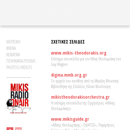
ΜΟΥΣΙΚΗ
ΣΧΕΤΙΚΕΣ ΣΕΛΙΔΕΣ
ΒΙΒΛΙΑ
www.mikis-theodorakis.org
ΚΕΙΜΕΝΑ
Επίσημη ιστοσελίδα για τον Μίκη Θεοδωράκη του
ΠΟΙΗΜΑΤΑ/POEMS
Guy Wagner
PHOTOS/VIDEOS
digma.mmb.org.gr
Το αρχείο του συνθέτη από τη Μεγάλη Μουσική
Βιβλιοθήκη της Ελλάδος Λίλιαν Βουδούρη
mikistheodorakisorchestra.gr
Η επίσημη ιστοσελίδα της Ορχήστρας «Μίκης
Θεοδωράκης»
www.mikisguide.gr
«Μίκης Θεοδωράκης - ΟΔΗΓΟΣ», Παγκρήτιος