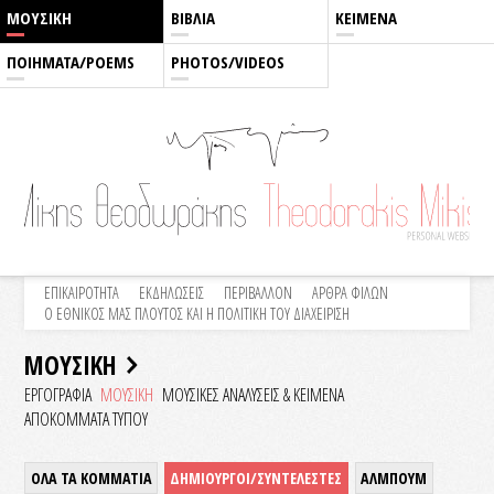
ΜΟΥΣΙΚΗ
ΒΙΒΛΙΑ
ΚΕΙΜΕΝΑ
ΠΟΙΗΜΑΤΑ/POEMS
PHOTOS/VIDEOS
ΕΠΙΚΑΙΡΟΤΗΤΑ
ΕΚΔΗΛΩΣΕΙΣ
ΠΕΡΙΒΑΛΛΟΝ
ΑΡΘΡΑ ΦΙΛΩΝ
Ο ΕΘΝΙΚΟΣ ΜΑΣ ΠΛΟΥΤΟΣ ΚΑΙ Η ΠΟΛΙΤΙΚΗ ΤΟΥ ΔΙΑΧΕΙΡΙΣΗ
ΜΟΥΣΙΚΗ
ΕΡΓΟΓΡΑΦΙΑ
ΜΟΥΣΙΚΗ
ΜΟΥΣΙΚΕΣ ΑΝΑΛΥΣΕΙΣ & KEIMENA
ΑΠΟΚΟΜΜΑΤΑ ΤΥΠΟΥ
ΟΛΑ ΤΑ ΚΟΜΜΑΤΙΑ
ΔΗΜΙΟΥΡΓΟΙ/ΣΥΝΤΕΛΕΣΤΕΣ
ΑΛΜΠΟΥΜ