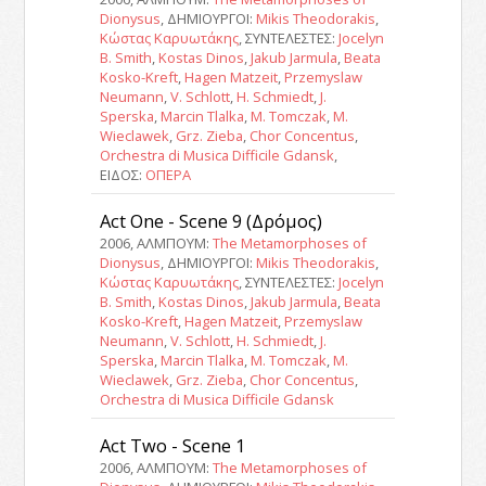
Dionysus
, ΔΗΜΙΟΥΡΓΟΙ:
Mikis Theodorakis
,
Κώστας Καρυωτάκης
, ΣΥΝΤΕΛΕΣΤΕΣ:
Jocelyn
B. Smith
,
Kostas Dinos
,
Jakub Jarmula
,
Beata
Kosko-Kreft
,
Hagen Matzeit
,
Przemyslaw
Neumann
,
V. Schlott
,
H. Schmiedt
,
J.
Sperska
,
Marcin Tlalka
,
M. Tomczak
,
M.
Wieclawek
,
Grz. Zieba
,
Chor Concentus
,
Orchestra di Musica Difficile Gdansk
,
ΕΙΔΟΣ:
ΟΠΕΡΑ
Act One - Scene 9 (Δρόμος)
2006, ΑΛΜΠΟΥΜ:
The Metamorphoses of
Dionysus
, ΔΗΜΙΟΥΡΓΟΙ:
Mikis Theodorakis
,
Κώστας Καρυωτάκης
, ΣΥΝΤΕΛΕΣΤΕΣ:
Jocelyn
B. Smith
,
Kostas Dinos
,
Jakub Jarmula
,
Beata
Kosko-Kreft
,
Hagen Matzeit
,
Przemyslaw
Neumann
,
V. Schlott
,
H. Schmiedt
,
J.
Sperska
,
Marcin Tlalka
,
M. Tomczak
,
M.
Wieclawek
,
Grz. Zieba
,
Chor Concentus
,
Orchestra di Musica Difficile Gdansk
Act Two - Scene 1
2006, ΑΛΜΠΟΥΜ:
The Metamorphoses of