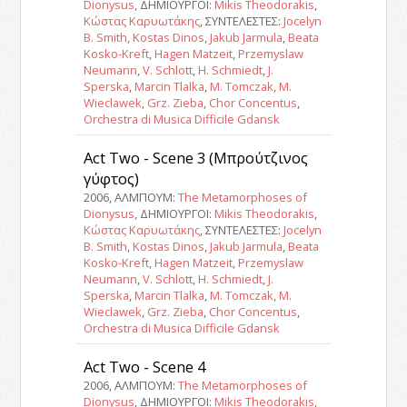
Dionysus
, ΔΗΜΙΟΥΡΓΟΙ:
Mikis Theodorakis
,
Κώστας Καρυωτάκης
, ΣΥΝΤΕΛΕΣΤΕΣ:
Jocelyn
B. Smith
,
Kostas Dinos
,
Jakub Jarmula
,
Beata
Kosko-Kreft
,
Hagen Matzeit
,
Przemyslaw
Neumann
,
V. Schlott
,
H. Schmiedt
,
J.
Sperska
,
Marcin Tlalka
,
M. Tomczak
,
M.
Wieclawek
,
Grz. Zieba
,
Chor Concentus
,
Orchestra di Musica Difficile Gdansk
Act Two - Scene 3 (Μπρούτζινος
γύφτος)
2006, ΑΛΜΠΟΥΜ:
The Metamorphoses of
Dionysus
, ΔΗΜΙΟΥΡΓΟΙ:
Mikis Theodorakis
,
Κώστας Καρυωτάκης
, ΣΥΝΤΕΛΕΣΤΕΣ:
Jocelyn
B. Smith
,
Kostas Dinos
,
Jakub Jarmula
,
Beata
Kosko-Kreft
,
Hagen Matzeit
,
Przemyslaw
Neumann
,
V. Schlott
,
H. Schmiedt
,
J.
Sperska
,
Marcin Tlalka
,
M. Tomczak
,
M.
Wieclawek
,
Grz. Zieba
,
Chor Concentus
,
Orchestra di Musica Difficile Gdansk
Act Two - Scene 4
2006, ΑΛΜΠΟΥΜ:
The Metamorphoses of
Dionysus
, ΔΗΜΙΟΥΡΓΟΙ:
Mikis Theodorakis
,