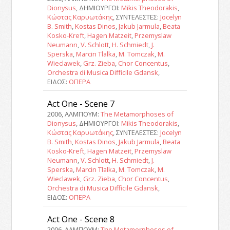
Dionysus
, ΔΗΜΙΟΥΡΓΟΙ:
Mikis Theodorakis
,
Κώστας Καρυωτάκης
, ΣΥΝΤΕΛΕΣΤΕΣ:
Jocelyn
B. Smith
,
Kostas Dinos
,
Jakub Jarmula
,
Beata
Kosko-Kreft
,
Hagen Matzeit
,
Przemyslaw
Neumann
,
V. Schlott
,
H. Schmiedt
,
J.
Sperska
,
Marcin Tlalka
,
M. Tomczak
,
M.
Wieclawek
,
Grz. Zieba
,
Chor Concentus
,
Orchestra di Musica Difficile Gdansk
,
ΕΙΔΟΣ:
ΟΠΕΡΑ
Act One - Scene 7
2006, ΑΛΜΠΟΥΜ:
The Metamorphoses of
Dionysus
, ΔΗΜΙΟΥΡΓΟΙ:
Mikis Theodorakis
,
Κώστας Καρυωτάκης
, ΣΥΝΤΕΛΕΣΤΕΣ:
Jocelyn
B. Smith
,
Kostas Dinos
,
Jakub Jarmula
,
Beata
Kosko-Kreft
,
Hagen Matzeit
,
Przemyslaw
Neumann
,
V. Schlott
,
H. Schmiedt
,
J.
Sperska
,
Marcin Tlalka
,
M. Tomczak
,
M.
Wieclawek
,
Grz. Zieba
,
Chor Concentus
,
Orchestra di Musica Difficile Gdansk
,
ΕΙΔΟΣ:
ΟΠΕΡΑ
Act One - Scene 8
2006, ΑΛΜΠΟΥΜ:
The Metamorphoses of