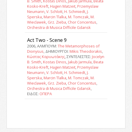
B. Smith
,
Kostas Dinos
,
Jakub Jarmula
,
Beata
Kosko-Kreft
,
Hagen Matzeit
,
Przemyslaw
Neumann
,
V. Schlott
,
H. Schmiedt
,
J.
Sperska
,
Marcin Tlalka
,
M. Tomczak
,
M.
Wieclawek
,
Grz. Zieba
,
Chor Concentus
,
Orchestra di Musica Difficile Gdansk
Act Two - Scene 9
2006, ΑΛΜΠΟΥΜ:
The Metamorphoses of
Dionysus
, ΔΗΜΙΟΥΡΓΟΙ:
Mikis Theodorakis
,
Κώστας Καρυωτάκης
, ΣΥΝΤΕΛΕΣΤΕΣ:
Jocelyn
B. Smith
,
Kostas Dinos
,
Jakub Jarmula
,
Beata
Kosko-Kreft
,
Hagen Matzeit
,
Przemyslaw
Neumann
,
V. Schlott
,
H. Schmiedt
,
J.
Sperska
,
Marcin Tlalka
,
M. Tomczak
,
M.
Wieclawek
,
Grz. Zieba
,
Chor Concentus
,
Orchestra di Musica Difficile Gdansk
,
ΕΙΔΟΣ:
ΟΠΕΡΑ