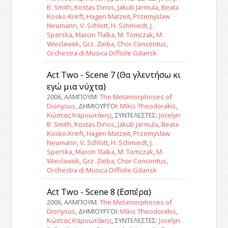
B. Smith
,
Kostas Dinos
,
Jakub Jarmula
,
Beata
Kosko-Kreft
,
Hagen Matzeit
,
Przemyslaw
Neumann
,
V. Schlott
,
H. Schmiedt
,
J.
Sperska
,
Marcin Tlalka
,
M. Tomczak
,
M.
Wieclawek
,
Grz. Zieba
,
Chor Concentus
,
Orchestra di Musica Difficile Gdansk
Act Two - Scene 7 (Θα γλεντήσω κι
εγώ μια νύχτα)
2006, ΑΛΜΠΟΥΜ:
The Metamorphoses of
Dionysus
, ΔΗΜΙΟΥΡΓΟΙ:
Mikis Theodorakis
,
Κώστας Καρυωτάκης
, ΣΥΝΤΕΛΕΣΤΕΣ:
Jocelyn
B. Smith
,
Kostas Dinos
,
Jakub Jarmula
,
Beata
Kosko-Kreft
,
Hagen Matzeit
,
Przemyslaw
Neumann
,
V. Schlott
,
H. Schmiedt
,
J.
Sperska
,
Marcin Tlalka
,
M. Tomczak
,
M.
Wieclawek
,
Grz. Zieba
,
Chor Concentus
,
Orchestra di Musica Difficile Gdansk
Act Two - Scene 8 (Εσπέρα)
2006, ΑΛΜΠΟΥΜ:
The Metamorphoses of
Dionysus
, ΔΗΜΙΟΥΡΓΟΙ:
Mikis Theodorakis
,
Κώστας Καρυωτάκης
, ΣΥΝΤΕΛΕΣΤΕΣ:
Jocelyn