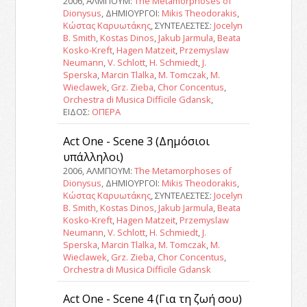
2006, ΑΛΜΠΟΥΜ:
The Metamorphoses of
Dionysus
, ΔΗΜΙΟΥΡΓΟΙ:
Mikis Theodorakis
,
Κώστας Καρυωτάκης
, ΣΥΝΤΕΛΕΣΤΕΣ:
Jocelyn
B. Smith
,
Kostas Dinos
,
Jakub Jarmula
,
Beata
Kosko-Kreft
,
Hagen Matzeit
,
Przemyslaw
Neumann
,
V. Schlott
,
H. Schmiedt
,
J.
Sperska
,
Marcin Tlalka
,
M. Tomczak
,
M.
Wieclawek
,
Grz. Zieba
,
Chor Concentus
,
Orchestra di Musica Difficile Gdansk
,
ΕΙΔΟΣ:
ΟΠΕΡΑ
Act One - Scene 3 (Δημόσιοι
υπάλληλοι)
2006, ΑΛΜΠΟΥΜ:
The Metamorphoses of
Dionysus
, ΔΗΜΙΟΥΡΓΟΙ:
Mikis Theodorakis
,
Κώστας Καρυωτάκης
, ΣΥΝΤΕΛΕΣΤΕΣ:
Jocelyn
B. Smith
,
Kostas Dinos
,
Jakub Jarmula
,
Beata
Kosko-Kreft
,
Hagen Matzeit
,
Przemyslaw
Neumann
,
V. Schlott
,
H. Schmiedt
,
J.
Sperska
,
Marcin Tlalka
,
M. Tomczak
,
M.
Wieclawek
,
Grz. Zieba
,
Chor Concentus
,
Orchestra di Musica Difficile Gdansk
Act One - Scene 4 (Για τη ζωή σου)