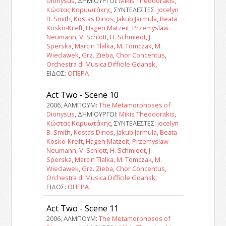
Dionysus
, ΔΗΜΙΟΥΡΓΟΙ:
Mikis Theodorakis
,
Κώστας Καρυωτάκης
, ΣΥΝΤΕΛΕΣΤΕΣ:
Jocelyn
B. Smith
,
Kostas Dinos
,
Jakub Jarmula
,
Beata
Kosko-Kreft
,
Hagen Matzeit
,
Przemyslaw
Neumann
,
V. Schlott
,
H. Schmiedt
,
J.
Sperska
,
Marcin Tlalka
,
M. Tomczak
,
M.
Wieclawek
,
Grz. Zieba
,
Chor Concentus
,
Orchestra di Musica Difficile Gdansk
,
ΕΙΔΟΣ:
ΟΠΕΡΑ
Act Two - Scene 10
2006, ΑΛΜΠΟΥΜ:
The Metamorphoses of
Dionysus
, ΔΗΜΙΟΥΡΓΟΙ:
Mikis Theodorakis
,
Κώστας Καρυωτάκης
, ΣΥΝΤΕΛΕΣΤΕΣ:
Jocelyn
B. Smith
,
Kostas Dinos
,
Jakub Jarmula
,
Beata
Kosko-Kreft
,
Hagen Matzeit
,
Przemyslaw
Neumann
,
V. Schlott
,
H. Schmiedt
,
J.
Sperska
,
Marcin Tlalka
,
M. Tomczak
,
M.
Wieclawek
,
Grz. Zieba
,
Chor Concentus
,
Orchestra di Musica Difficile Gdansk
,
ΕΙΔΟΣ:
ΟΠΕΡΑ
Act Two - Scene 11
2006, ΑΛΜΠΟΥΜ:
The Metamorphoses of