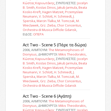
Κώστας Καρυωτάκης
, ΣΥΝΤΕΛΕΣΤΕΣ:
Jocelyn
B. Smith
,
Kostas Dinos
,
Jakub Jarmula
,
Beata
Kosko-Kreft
,
Hagen Matzeit
,
Przemyslaw
Neumann
,
V. Schlott
,
H. Schmiedt
,
J.
Sperska
,
Marcin Tlalka
,
M. Tomczak
,
M.
Wieclawek
,
Grz. Zieba
,
Chor Concentus
,
Orchestra di Musica Difficile Gdansk
,
ΕΙΔΟΣ:
ΟΠΕΡΑ
Act Two - Scene 5 (Πάρε τα δώρα)
2006, ΑΛΜΠΟΥΜ:
The Metamorphoses of
Dionysus
, ΔΗΜΙΟΥΡΓΟΙ:
Mikis Theodorakis
,
Κώστας Καρυωτάκης
, ΣΥΝΤΕΛΕΣΤΕΣ:
Jocelyn
B. Smith
,
Kostas Dinos
,
Jakub Jarmula
,
Beata
Kosko-Kreft
,
Hagen Matzeit
,
Przemyslaw
Neumann
,
V. Schlott
,
H. Schmiedt
,
J.
Sperska
,
Marcin Tlalka
,
M. Tomczak
,
M.
Wieclawek
,
Grz. Zieba
,
Chor Concentus
,
Orchestra di Musica Difficile Gdansk
Act Two - Scene 6 (Αγάπη)
2006, ΑΛΜΠΟΥΜ:
The Metamorphoses of
Dionysus
, ΔΗΜΙΟΥΡΓΟΙ:
Mikis Theodorakis
,
Κώστας Καρυωτάκης
, ΣΥΝΤΕΛΕΣΤΕΣ:
Jocelyn