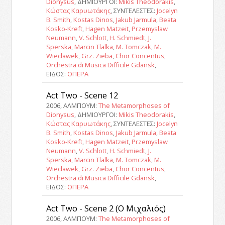
Dionysus
, ΔΗΜΙΟΥΡΓΟΙ:
Mikis Theodorakis
,
Κώστας Καρυωτάκης
, ΣΥΝΤΕΛΕΣΤΕΣ:
Jocelyn
B. Smith
,
Kostas Dinos
,
Jakub Jarmula
,
Beata
Kosko-Kreft
,
Hagen Matzeit
,
Przemyslaw
Neumann
,
V. Schlott
,
H. Schmiedt
,
J.
Sperska
,
Marcin Tlalka
,
M. Tomczak
,
M.
Wieclawek
,
Grz. Zieba
,
Chor Concentus
,
Orchestra di Musica Difficile Gdansk
,
ΕΙΔΟΣ:
ΟΠΕΡΑ
Act Two - Scene 12
2006, ΑΛΜΠΟΥΜ:
The Metamorphoses of
Dionysus
, ΔΗΜΙΟΥΡΓΟΙ:
Mikis Theodorakis
,
Κώστας Καρυωτάκης
, ΣΥΝΤΕΛΕΣΤΕΣ:
Jocelyn
B. Smith
,
Kostas Dinos
,
Jakub Jarmula
,
Beata
Kosko-Kreft
,
Hagen Matzeit
,
Przemyslaw
Neumann
,
V. Schlott
,
H. Schmiedt
,
J.
Sperska
,
Marcin Tlalka
,
M. Tomczak
,
M.
Wieclawek
,
Grz. Zieba
,
Chor Concentus
,
Orchestra di Musica Difficile Gdansk
,
ΕΙΔΟΣ:
ΟΠΕΡΑ
Act Two - Scene 2 (Ο Μιχαλιός)
2006, ΑΛΜΠΟΥΜ:
The Metamorphoses of