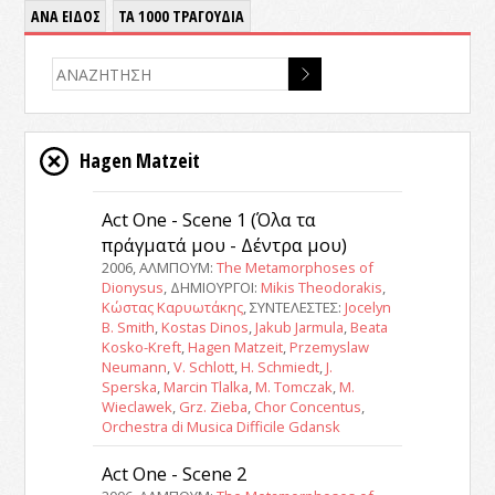
ΑΝΑ ΕΙΔΟΣ
ΤΑ 1000 ΤΡΑΓΟΥΔΙΑ
Hagen Matzeit
Act One - Scene 1 (Όλα τα
πράγματά μου - Δέντρα μου)
2006, ΑΛΜΠΟΥΜ:
The Metamorphoses of
Dionysus
, ΔΗΜΙΟΥΡΓΟΙ:
Mikis Theodorakis
,
Κώστας Καρυωτάκης
, ΣΥΝΤΕΛΕΣΤΕΣ:
Jocelyn
B. Smith
,
Kostas Dinos
,
Jakub Jarmula
,
Beata
Kosko-Kreft
,
Hagen Matzeit
,
Przemyslaw
Neumann
,
V. Schlott
,
H. Schmiedt
,
J.
Sperska
,
Marcin Tlalka
,
M. Tomczak
,
M.
Wieclawek
,
Grz. Zieba
,
Chor Concentus
,
Orchestra di Musica Difficile Gdansk
Act One - Scene 2