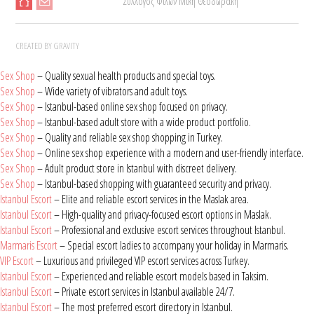
Σύλλογος Φίλων Μίκη Θεοδωράκη
CREATED BY GRAVITY
Sex Shop
– Quality sexual health products and special toys.
Sex Shop
– Wide variety of vibrators and adult toys.
Sex Shop
– Istanbul-based online sex shop focused on privacy.
Sex Shop
– Istanbul-based adult store with a wide product portfolio.
Sex Shop
– Quality and reliable sex shop shopping in Turkey.
Sex Shop
– Online sex shop experience with a modern and user-friendly interface.
Sex Shop
– Adult product store in Istanbul with discreet delivery.
Sex Shop
– Istanbul-based shopping with guaranteed security and privacy.
Istanbul Escort
– Elite and reliable escort services in the Maslak area.
Istanbul Escort
– High-quality and privacy-focused escort options in Maslak.
Istanbul Escort
– Professional and exclusive escort services throughout Istanbul.
Marmaris Escort
– Special escort ladies to accompany your holiday in Marmaris.
VIP Escort
– Luxurious and privileged VIP escort services across Turkey.
Istanbul Escort
– Experienced and reliable escort models based in Taksim.
Istanbul Escort
– Private escort services in Istanbul available 24/7.
Istanbul Escort
– The most preferred escort directory in Istanbul.