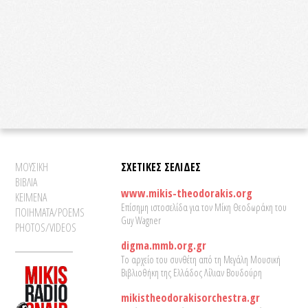
ΜΟΥΣΙΚΗ
ΣΧΕΤΙΚΕΣ ΣΕΛΙΔΕΣ
ΒΙΒΛΙΑ
www.mikis-theodorakis.org
ΚΕΙΜΕΝΑ
Επίσημη ιστοσελίδα για τον Μίκη Θεοδωράκη του
ΠΟΙΗΜΑΤΑ/POEMS
Guy Wagner
PHOTOS/VIDEOS
digma.mmb.org.gr
Το αρχείο του συνθέτη από τη Μεγάλη Μουσική
Βιβλιοθήκη της Ελλάδος Λίλιαν Βουδούρη
mikistheodorakisorchestra.gr