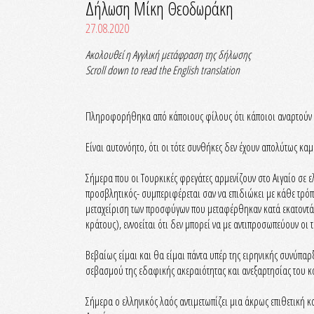
Δήλωση Μίκη Θεοδωράκη
27.08.2020
Ακολουθεί η Αγγλική μετάφραση της δήλωσης
Scroll down to read the English translation
Πληροφορήθηκα από κάποιους φίλους ότι κάποιοι αναρτούν σ
Είναι αυτονόητο, ότι οι τότε συνθήκες δεν έχουν απολύτως καμ
Σήμερα που οι Τουρκικές φρεγάτες αρμενίζουν στο Αιγαίο σε ε
προσβλητικός- συμπεριφέρεται σαν να επιδιώκει με κάθε τρό
μεταχείριση των προσφύγων που μεταφέρθηκαν κατά εκατοντά
κράτους), εννοείται ότι δεν μπορεί να με αντιπροσωπεύουν οι 
Βεβαίως είμαι και θα είμαι πάντα υπέρ της ειρηνικής συνύπα
σεβασμού της εδαφικής ακεραιότητας και ανεξαρτησίας του κ
Σήμερα ο ελληνικός λαός αντιμετωπίζει μια άκρως επιθετική κ