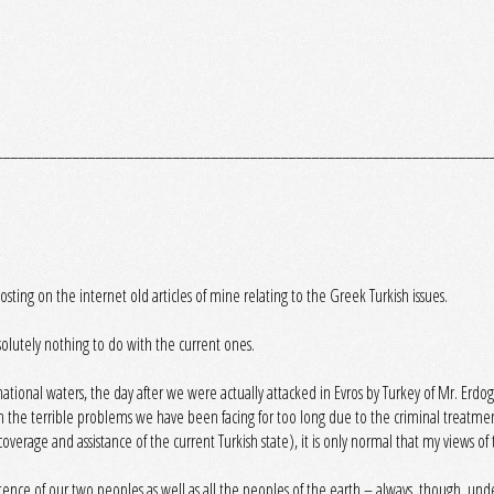
________________________________________________________________
ting on the internet old articles of mine relating to the Greek Turkish issues.
solutely nothing to do with the current ones.
 national waters, the day after we were actually attacked in Evros by Turkey of Mr. Erdo
n the terrible problems we have been facing for too long due to the criminal treatmen
coverage and assistance of the current Turkish state), it is only normal that my views 
istence of our two peoples as well as all the peoples of the earth – always, though, un