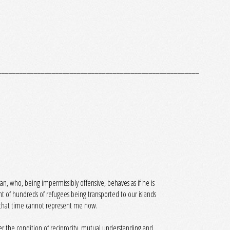
________________________________________________________
gan, who, being impermissibly offensive, behaves as if he is
t of hundreds of refugees being transported to our islands
of that time cannot represent me now.
der the condition of reciprocity, mutual understanding and