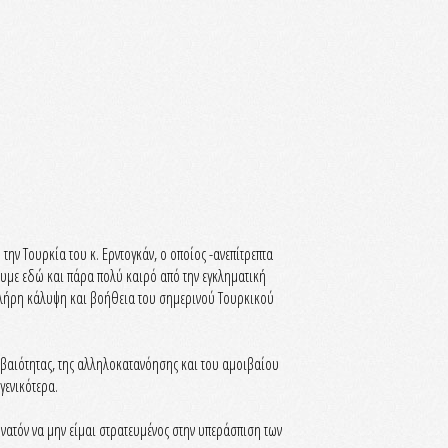
ην Τουρκία του κ. Ερντογκάν, ο οποίος -ανεπίτρεπτα
υμε εδώ και πάρα πολύ καιρό από την εγκληματική
πλήρη κάλυψη και βοήθεια του σημερινού Τουρκικού
οιβαιότητας, της αλληλοκατανόησης και του αμοιβαίου
γενικότερα.
υνατόν να μην είμαι στρατευμένος στην υπεράσπιση των