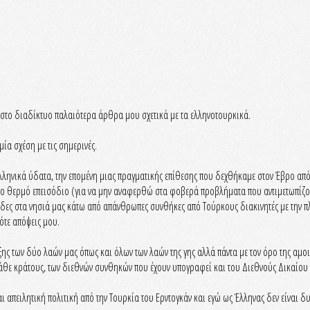
το διαδίκτυο παλαιότερα άρθρα μου σχετικά με τα ελληνοτουρκικά.
μία σχέση με τις σημερινές.
λληνικά ύδατα, την επομένη μιας πραγματικής επίθεσης που δεχθήκαμε στον Έβρο από τ
πο θερμό επεισόδιο (για να μην αναφερθώ στα φοβερά προβλήματα που αντιμετωπίζο
δες στα νησιά μας κάτω από απάνθρωπες συνθήκες από Τούρκους διακινητές με την 
τότε απόψεις μου.
ρξης των δύο λαών μας όπως και όλων των λαών της γης αλλά πάντα με τον όρο της αμ
άθε κράτους, των διεθνών συνθηκών που έχουν υπογραφεί και του Διεθνούς Δικαίου 
αι απειλητική πολιτική από την Τουρκία του Ερντογκάν και εγώ ως Έλληνας δεν είναι δ