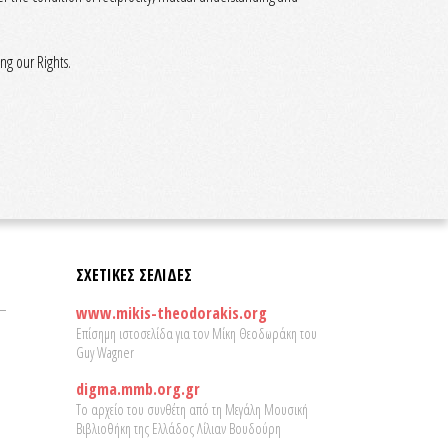
ng our Rights.
ΣΧΕΤΙΚΕΣ ΣΕΛΙΔΕΣ
www.mikis-theodorakis.org
Επίσημη ιστοσελίδα για τον Μίκη Θεοδωράκη του
Guy Wagner
digma.mmb.org.gr
Το αρχείο του συνθέτη από τη Μεγάλη Μουσική
Βιβλιοθήκη της Ελλάδος Λίλιαν Βουδούρη