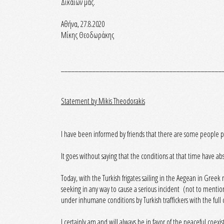
Δικαίων μας.
Αθήνα, 27.8.2020
Μίκης Θεοδωράκης
______________________________________________
Statement by Mikis Theodorakis
I have been informed by friends that there are some people pos
It goes without saying that the conditions at that time have ab
Today, with the Turkish frigates sailing in the Aegean in Greek
seeking in any way to cause a serious incident (not to mentio
under inhumane conditions by Turkish traffickers with the full 
I certainly am and will always be in favor of the peaceful coex