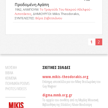
Προδομένη Αγάπη
1962, ΑΛΜΠΟΥΜ:
Το Τραγούδι Του Νεκρού Αδελφού -
Λιποτάκτες
, ΔΗΜΙΟΥΡΓΟΙ: Mikis Theodorakis,
ΣΥΝΤΕΛΕΣΤΕΣ:
Βέρα Ζαβιτσιάνου
1
2
ΜΟΥΣΙΚΗ
ΣΧΕΤΙΚΕΣ ΣΕΛΙΔΕΣ
ΒΙΒΛΙΑ
www.mikis-theodorakis.org
ΚΕΙΜΕΝΑ
Επίσημη ιστοσελίδα για τον Μίκη Θεοδωράκη του
ΠΟΙΗΜΑΤΑ/POEMS
Guy Wagner
PHOTOS/VIDEOS
digma.mmb.org.gr
Το αρχείο του συνθέτη από τη Μεγάλη Μουσική
Βιβλιοθήκη της Ελλάδος Λίλιαν Βουδούρη