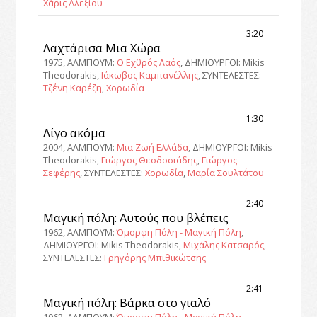
Χάρις Αλεξίου
3:20
Λαχτάρισα Μια Χώρα
1975, ΑΛΜΠΟΥΜ:
Ο Εχθρός Λαός
, ΔΗΜΙΟΥΡΓΟΙ: Mikis
Theodorakis,
Ιάκωβος Καμπανέλλης
, ΣΥΝΤΕΛΕΣΤΕΣ:
Τζένη Καρέζη
,
Χορωδία
1:30
Λίγο ακόμα
2004, ΑΛΜΠΟΥΜ:
Μια Ζωή Ελλάδα
, ΔΗΜΙΟΥΡΓΟΙ: Mikis
Theodorakis,
Γιώργος Θεοδοσιάδης
,
Γιώργος
Σεφέρης
, ΣΥΝΤΕΛΕΣΤΕΣ:
Χορωδία
,
Μαρία Σουλτάτου
2:40
Μαγική πόλη: Αυτούς που βλέπεις
1962, ΑΛΜΠΟΥΜ:
Όμορφη Πόλη - Μαγική Πόλη
,
ΔΗΜΙΟΥΡΓΟΙ: Mikis Theodorakis,
Μιχάλης Κατσαρός
,
ΣΥΝΤΕΛΕΣΤΕΣ:
Γρηγόρης Μπιθικώτσης
2:41
Μαγική πόλη: Βάρκα στο γιαλό
1962, ΑΛΜΠΟΥΜ:
Όμορφη Πόλη - Μαγική Πόλη
,