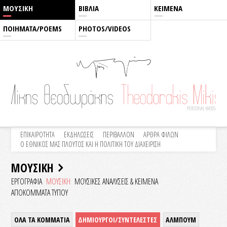
ΜΟΥΣΙΚΗ
ΒΙΒΛΙΑ
ΚΕΙΜΕΝΑ
ΠΟΙΗΜΑΤΑ/POEMS
PHOTOS/VIDEOS
ΕΠΙΚΑΙΡΟΤΗΤΑ
ΕΚΔΗΛΩΣΕΙΣ
ΠΕΡΙΒΑΛΛΟΝ
ΑΡΘΡΑ ΦΙΛΩΝ
Ο ΕΘΝΙΚΟΣ ΜΑΣ ΠΛΟΥΤΟΣ ΚΑΙ Η ΠΟΛΙΤΙΚΗ ΤΟΥ ΔΙΑΧΕΙΡΙΣΗ
ΜΟΥΣΙΚΗ
ΕΡΓΟΓΡΑΦΙΑ
ΜΟΥΣΙΚΗ
ΜΟΥΣΙΚΕΣ ΑΝΑΛΥΣΕΙΣ & KEIMENA
ΑΠΟΚΟΜΜΑΤΑ ΤΥΠΟΥ
ΟΛΑ ΤΑ ΚΟΜΜΑΤΙΑ
ΔΗΜΙΟΥΡΓΟΙ/ΣΥΝΤΕΛΕΣΤΕΣ
ΑΛΜΠΟΥΜ