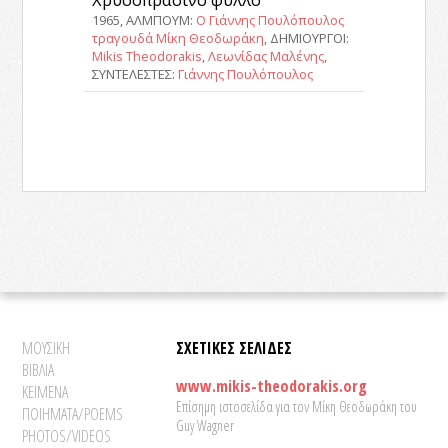
1965, ΑΛΜΠΟΥΜ:
Ο Γιάννης Πουλόπουλος
τραγουδά Μίκη Θεοδωράκη
, ΔΗΜΙΟΥΡΓΟΙ:
Mikis Theodorakis
,
Λεωνίδας Μαλένης
,
ΣΥΝΤΕΛΕΣΤΕΣ:
Γιάννης Πουλόπουλος
ΜΟΥΣΙΚΗ
ΣΧΕΤΙΚΕΣ ΣΕΛΙΔΕΣ
ΒΙΒΛΙΑ
www.mikis-theodorakis.org
ΚΕΙΜΕΝΑ
Επίσημη ιστοσελίδα για τον Μίκη Θεοδωράκη του
ΠΟΙΗΜΑΤΑ/POEMS
Guy Wagner
PHOTOS/VIDEOS