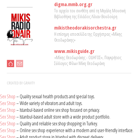
digma.mmb.org.gr
Το αρχείο του συνθέτη από τη Μεγάλη Μουσική
Βιβλιοθήκη της Ελλάδος Λίλιαν Βουδούρη
mikistheodorakisorchestra.gr
Η επίσημη ιστοσελίδα της Ορχήστρας «Μίκης
Θεοδωράκης»
www.mikisguide.gr
«Μίκης Θεοδωράκης - ΟΔΗΓΟΣ», Παγκρήτιος
Σύλλογος Φίλων Μίκη Θεοδωράκη
CREATED BY GRAVITY
Sex Shop
– Quality sexual health products and special toys.
Sex Shop
– Wide variety of vibrators and adult toys.
Sex Shop
– Istanbul-based online sex shop focused on privacy.
Sex Shop
– Istanbul-based adult store with a wide product portfolio.
Sex Shop
– Quality and reliable sex shop shopping in Turkey.
Sex Shop
– Online sex shop experience with a modern and user-friendly interface.
Sex Shop
– Adult product store in Istanbul with discreet delivery.