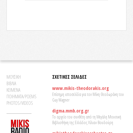
ΜΟΥΣΙΚΗ
ΣΧΕΤΙΚΕΣ ΣΕΛΙΔΕΣ
ΒΙΒΛΙΑ
www.mikis-theodorakis.org
ΚΕΙΜΕΝΑ
Επίσημη ιστοσελίδα για τον Μίκη Θεοδωράκη του
ΠΟΙΗΜΑΤΑ/POEMS
Guy Wagner
PHOTOS/VIDEOS
digma.mmb.org.gr
Το αρχείο του συνθέτη από τη Μεγάλη Μουσική
Βιβλιοθήκη της Ελλάδος Λίλιαν Βουδούρη