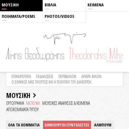
ΜΟΥΣΙΚΗ
ΒΙΒΛΙΑ
ΚΕΙΜΕΝΑ
ΠΟΙΗΜΑΤΑ/POEMS
PHOTOS/VIDEOS
ΕΠΙΚΑΙΡΟΤΗΤΑ
ΕΚΔΗΛΩΣΕΙΣ
ΠΕΡΙΒΑΛΛΟΝ
ΑΡΘΡΑ ΦΙΛΩΝ
Ο ΕΘΝΙΚΟΣ ΜΑΣ ΠΛΟΥΤΟΣ ΚΑΙ Η ΠΟΛΙΤΙΚΗ ΤΟΥ ΔΙΑΧΕΙΡΙΣΗ
ΜΟΥΣΙΚΗ
ΕΡΓΟΓΡΑΦΙΑ
ΜΟΥΣΙΚΗ
ΜΟΥΣΙΚΕΣ ΑΝΑΛΥΣΕΙΣ & KEIMENA
ΑΠΟΚΟΜΜΑΤΑ ΤΥΠΟΥ
ΟΛΑ ΤΑ ΚΟΜΜΑΤΙΑ
ΔΗΜΙΟΥΡΓΟΙ/ΣΥΝΤΕΛΕΣΤΕΣ
ΑΛΜΠΟΥΜ