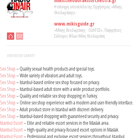
mikistheodorakisorchestra.gr
Η επίσημη ιστοσελίδα της Ορχήστρας «Μίκης
Θεοδωράκης»
www.mikisguide.gr
«Μίκης Θεοδωράκης - ΟΔΗΓΟΣ», Παγκρήτιος
Σύλλογος Φίλων Μίκη Θεοδωράκη
CREATED BY GRAVITY
Sex Shop
– Quality sexual health products and special toys.
Sex Shop
– Wide variety of vibrators and adult toys.
Sex Shop
– Istanbul-based online sex shop focused on privacy.
Sex Shop
– Istanbul-based adult store with a wide product portfolio.
Sex Shop
– Quality and reliable sex shop shopping in Turkey.
Sex Shop
– Online sex shop experience with a modern and user-friendly interface.
Sex Shop
– Adult product store in Istanbul with discreet delivery.
Sex Shop
– Istanbul-based shopping with guaranteed security and privacy.
Istanbul Escort
– Elite and reliable escort services in the Maslak area.
Istanbul Escort
– High-quality and privacy-focused escort options in Maslak.
Istanbul Escort
– Professional and exclusive escort services throughout Istanbul.