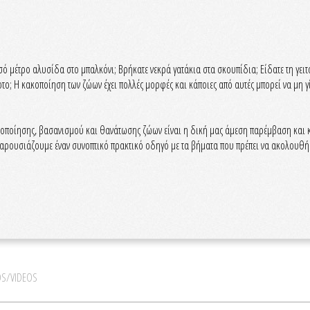
ό μέτρο αλυσίδα στο μπαλκόνι; Βρήκατε νεκρά γατάκια στα σκουπίδια; Είδατε τη γειτ
ο; Η κακοποίηση των ζώων έχει πολλές μορφές και κάποιες από αυτές μπορεί να μη γί
οποίησης, βασανισμού και θανάτωσης ζώων είναι η δική μας άμεση παρέμβαση και κατ
παρουσιάζουμε έναν συνοπτικό πρακτικό οδηγό με τα βήματα που πρέπει να ακολουθήσ
S/VIDEOS