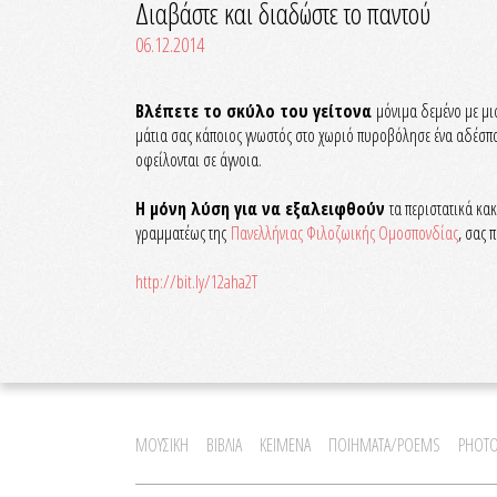
Διαβάστε και διαδώστε το παντού
06.12.2014
Βλέπετε το σκύλο του γείτονα
μόνιμα δεμένο με μισ
μάτια σας κάποιος γνωστός στο χωριό πυροβόλησε ένα αδέσποτ
οφείλονται σε άγνοια.
Η μόνη λύση για να εξαλειφθούν
τα περιστατικά κακ
γραμματέως της
Πανελλήνιας Φιλοζωικής Ομοσπονδίας
, σας 
http://bit.ly/12aha2T
ΜΟΥΣΙΚΗ
ΒΙΒΛΙΑ
ΚΕΙΜΕΝΑ
ΠΟΙΗΜΑΤΑ/POEMS
PHOTO