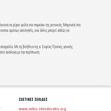
όνισσα να ρίχνει φόλα στο παρκάκι της γειτονιάς; Μπροστά στα
νονται αμέσως αντιληπτές, ενώ άλλες μπορεί απλώς να
αγγελία. Με τη βοήθεια της κ. Σοφίας Τζονίκη, γενικής
ετε ανάλογα με την περίπτωση.
ΣΧΕΤΙΚΕΣ ΣΕΛΙΔΕΣ
www.mikis-theodorakis.org