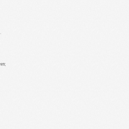
.
een;