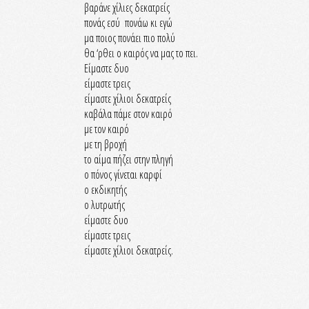
βαράνε χίλιες δεκατρείς
πονάς εσύ πονάω κι εγώ
μα ποιος πονάει πιο πολύ
θα ‘ρθει ο καιρός να μας το πει.
Είμαστε δυο
είμαστε τρεις
είμαστε χίλιοι δεκατρείς
καβάλα πάμε στον καιρό
με τον καιρό
με τη βροχή
το αίμα πήζει στην πληγή
ο πόνος γίνεται καρφί
ο εκδικητής
ο λυτρωτής
είμαστε δυο
είμαστε τρεις
είμαστε χίλιοι δεκατρείς.