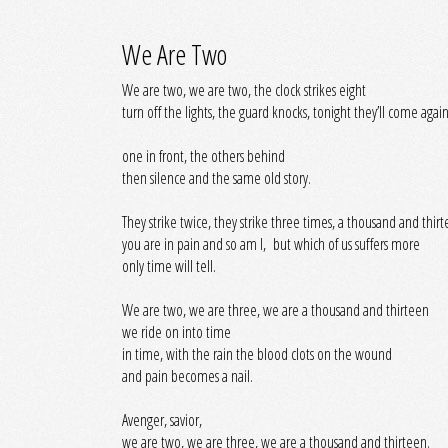
We Are Two
We are two, we are two, the clock strikes eight
turn off the lights, the guard knocks, tonight they’ll come again
one in front, the others behind
then silence and the same old story.
They strike twice, they strike three times, a thousand and thirt
you are in pain and so am I, but which of us suffers more
only time will tell.
We are two, we are three, we are a thousand and thirteen
we ride on into time
in time, with the rain the blood clots on the wound
and pain becomes a nail.
Avenger, savior,
we are two, we are three, we are a thousand and thirteen.