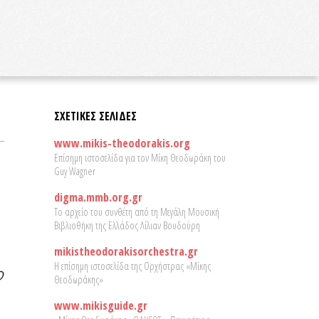
ΣΧΕΤΙΚΕΣ ΣΕΛΙΔΕΣ
www.mikis-theodorakis.org
Επίσημη ιστοσελίδα για τον Μίκη Θεοδωράκη του
Guy Wagner
digma.mmb.org.gr
Το αρχείο του συνθέτη από τη Μεγάλη Μουσική
Βιβλιοθήκη της Ελλάδος Λίλιαν Βουδούρη
mikistheodorakisorchestra.gr
Η επίσημη ιστοσελίδα της Ορχήστρας «Μίκης
Θεοδωράκης»
www.mikisguide.gr