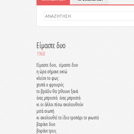
Είμαστε δυο
1968
Είμαστε δυο, είμαστε δυο
η ώρα σήμανε οκτώ
κλείσε το φως
χτυπά ο φρουρός
το βράδυ θα ‘ρθουνε ξανά
ένας μπροστά ένας μπροστά
κι οι άλλοι πίσω ακολουθούν
μετά σιωπή
κι ακολουθεί το ίδιο τροπάρι το γνωστό
βαράνε δυο
βαράνε τρεις