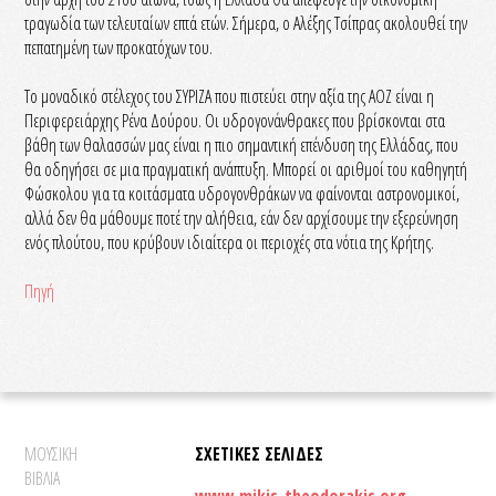
τραγωδία των τελευταίων επτά ετών. Σήμερα, ο Αλέξης Τσίπρας ακολουθεί την
πεπατημένη των προκατόχων του.
Το μοναδικό στέλεχος του ΣΥΡΙΖΑ που πιστεύει στην αξία της ΑΟΖ είναι η
Περιφερειάρχης Ρένα Δούρου. Οι υδρογονάνθρακες που βρίσκονται στα
βάθη των θαλασσών μας είναι η πιο σημαντική επένδυση της Ελλάδας, που
θα οδηγήσει σε μια πραγματική ανάπτυξη. Μπορεί οι αριθμοί του καθηγητή
Φώσκολου για τα κοιτάσματα υδρογονθράκων να φαίνονται αστρονομικοί,
αλλά δεν θα μάθουμε ποτέ την αλήθεια, εάν δεν αρχίσουμε την εξερεύνηση
ενός πλούτου, που κρύβουν ιδιαίτερα οι περιοχές στα νότια της Κρήτης.
Πηγή
ΜΟΥΣΙΚΗ
ΣΧΕΤΙΚΕΣ ΣΕΛΙΔΕΣ
ΒΙΒΛΙΑ
www.mikis-theodorakis.org