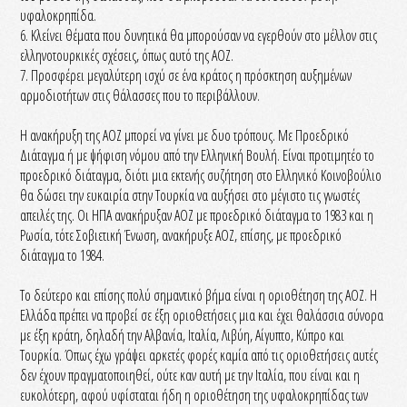
υφαλοκρηπίδα.
6. Κλείνει θέματα που δυνητικά θα μπορούσαν να εγερθούν στο μέλλον στις
ελληνοτουρκικές σχέσεις, όπως αυτό της ΑΟΖ.
7. Προσφέρει μεγαλύτερη ισχύ σε ένα κράτος η πρόσκτηση αυξημένων
αρμοδιοτήτων στις θάλασσες που το περιβάλλουν.
Η ανακήρυξη της ΑΟΖ μπορεί να γίνει με δυο τρόπους. Με Προεδρικό
Διάταγμα ή με ψήφιση νόμου από την Ελληνική Βουλή. Είναι προτιμητέο το
προεδρικό διάταγμα, διότι μια εκτενής συζήτηση στο Ελληνικό Κοινοβούλιο
θα δώσει την ευκαιρία στην Τουρκία να αυξήσει στο μέγιστο τις γνωστές
απειλές της. Οι ΗΠΑ ανακήρυξαν ΑΟΖ με προεδρικό διάταγμα το 1983 και η
Ρωσία, τότε Σοβιετική Ένωση, ανακήρυξε ΑΟΖ, επίσης, με προεδρικό
διάταγμα το 1984.
Το δεύτερο και επίσης πολύ σημαντικό βήμα είναι η οριοθέτηση της ΑΟΖ. Η
Ελλάδα πρέπει να προβεί σε έξη οριοθετήσεις μια και έχει θαλάσσια σύνορα
με έξη κράτη, δηλαδή την Αλβανία, Ιταλία, Λιβύη, Αίγυπτο, Κύπρο και
Τουρκία. Όπως έχω γράψει αρκετές φορές καμία από τις οριοθετήσεις αυτές
δεν έχουν πραγματοποιηθεί, ούτε καν αυτή με την Ιταλία, που είναι και η
ευκολότερη, αφού υφίσταται ήδη η οριοθέτηση της υφαλοκρηπίδας των