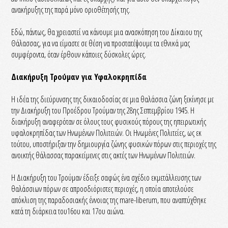
ανακήρυξης της παρά μόνο οριοθέτησής της.
Εδώ, πάντως, θα χρειαστεί να κάνουμε μια ανασκόπηση του Δίκαιου της
Θάλασσας, για να είμαστε σε θέση να προστατέψουμε τα εθνικά μας
συμφέροντα, όταν έρθουν κάποιες δύσκολες ώρες.
Διακήρυξη Τρούμαν για Υφαλοκρηπίδα
Η ιδέα της διεύρυνσης της δικαιοδοσίας σε μια θαλάσσια ζώνη ξεκίνησε με
την Διακήρυξη του Προέδρου Τρούμαν της 28ης Σεπτεμβρίου 1945. Η
διακήρυξη αναφερόταν σε όλους τους φυσικούς πόρους της ηπειρωτικής
υφαλοκρηπίδας των Ηνωμένων Πολιτειών. Οι Ηνωμένες Πολιτείες, ως εκ
τούτου, υποστήριξαν την δημιουργία ζώνης φυσικών πόρων στις περιοχές της
ανοικτής θάλασσας παρακείμενες στις ακτές των Ηνωμένων Πολιτειών.
Η Διακήρυξη του Τρούμαν έδειξε σαφώς ένα σχέδιο εκμετάλλευσης των
θαλάσσιων πόρων σε απροσδιόριστες περιοχές, η οποία αποτελούσε
απόκλιση της παραδοσιακής έννοιας της mare-liberum, που αναπτύχθηκε
κατά τη διάρκεια του16ου και 17ου αιώνα.