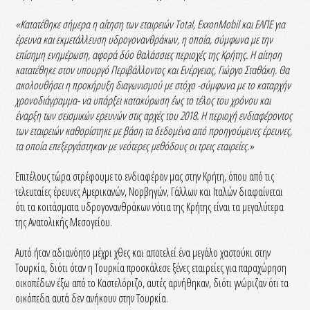
«Κατατέθηκε σήμερα η αίτηση των εταιρειών Total, ExxonMobil και ΕΛΠΕ για
έρευνα και εκμετάλλευση υδρογονανθράκων, η οποία, σύμφωνα με την
επίσημη ενημέρωση, αφορά δύο θαλάσσιες περιοχές της Κρήτης. Η αίτηση
κατατέθηκε στον υπουργό Περιβάλλοντος και Ενέργειας, Γιώργο Σταθάκη. Θα
ακολουθήσει η προκήρυξη διαγωνισμού με στόχο -σύμφωνα με το καταρχήν
χρονοδιάγραμμα- να υπάρξει κατακύρωση έως το τέλος του χρόνου και
έναρξη των σεισμικών ερευνών στις αρχές του 2018. Η περιοχή ενδιαφέροντος
των εταιρειών καθορίστηκε με βάση τα δεδομένα από προηγούμενες έρευνες,
τα οποία επεξεργάστηκαν με νεότερες μεθόδους οι τρεις εταιρείες.»
Επιτέλους τώρα στρέφουμε το ενδιαφέρον μας στην Κρήτη, όπου από τις
τελευταίες έρευνες Αμερικανών, Νορβηγών, Γάλλων και Ιταλών διαφαίνεται
ότι τα κοιτάσματα υδρογονανθράκων νότια της Κρήτης είναι τα μεγαλύτερα
της Ανατολικής Μεσογείου.
Αυτό ήταν αδιανόητο μέχρι χθες και αποτελεί ένα μεγάλο χαστούκι στην
Τουρκία, διότι όταν η Τουρκία προσκάλεσε ξένες εταιρείες για παραχώρηση
οικοπέδων έξω από το Καστελόριζο, αυτές αρνήθηκαν, διότι γνώριζαν ότι τα
οικόπεδα αυτά δεν ανήκουν στην Τουρκία.