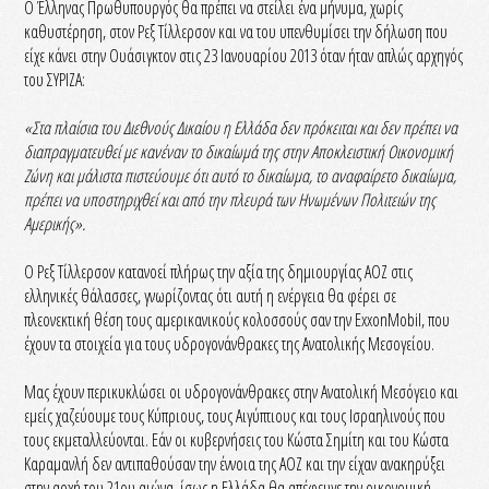
Ο Έλληνας Πρωθυπουργός θα πρέπει να στείλει ένα μήνυμα, χωρίς
καθυστέρηση, στον Ρεξ Τίλλερσον και να του υπενθυμίσει την δήλωση που
είχε κάνει στην Ουάσιγκτον στις 23 Ιανουαρίου 2013 όταν ήταν απλώς αρχηγός
του ΣΥΡΙΖΑ:
«Στα πλαίσια του Διεθνούς Δικαίου η Ελλάδα δεν πρόκειται και δεν πρέπει να
διαπραγματευθεί με κανέναν το δικαίωμά της στην Αποκλειστική Οικονομική
Ζώνη και μάλιστα πιστεύουμε ότι αυτό το δικαίωμα, το αναφαίρετο δικαίωμα,
πρέπει να υποστηριχθεί και από την πλευρά των Ηνωμένων Πολιτειών της
Αμερικής».
Ο Ρεξ Τίλλερσον κατανοεί πλήρως την αξία της δημιουργίας ΑΟΖ στις
ελληνικές θάλασσες, γνωρίζοντας ότι αυτή η ενέργεια θα φέρει σε
πλεονεκτική θέση τους αμερικανικούς κολοσσούς σαν την ExxonMobil, που
έχουν τα στοιχεία για τους υδρογονάνθρακες της Ανατολικής Μεσογείου.
Μας έχουν περικυκλώσει οι υδρογονάνθρακες στην Ανατολική Μεσόγειο και
εμείς χαζεύουμε τους Κύπριους, τους Αιγύπτιους και τους Ισραηλινούς που
τους εκμεταλλεύονται. Εάν οι κυβερνήσεις του Κώστα Σημίτη και του Κώστα
Καραμανλή δεν αντιπαθούσαν την έννοια της ΑΟΖ και την είχαν ανακηρύξει
στην αρχή του 21ου αιώνα, ίσως η Ελλάδα θα απέφευγε την οικονομική