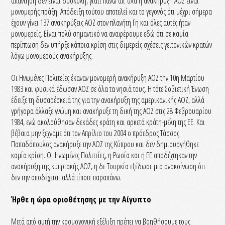
απάντηση δεν είναι δύσκολη, γιατί πάνω απ’ όλα η ανακήρυξη ΑΟΖ είναι
μονομερής πράξη. Απόδειξη τούτου αποτελεί και το γεγονός ότι μέχρι σήμερα
έχουν γίνει 137 ανακηρύξεις ΑΟΖ στον πλανήτη Γη και όλες αυτές ήταν
μονομερείς. Είναι πολύ σημαντικό να αναφέρουμε εδώ ότι σε καμία
περίπτωση δεν υπήρξε κάποια κρίση στις διμερείς σχέσεις γειτονικών κρατών
λόγω μονομερούς ανακήρυξης.
Οι Ηνωμένες Πολιτείες έκαναν μονομερή ανακήρυξη ΑΟΖ την 10η Μαρτίου
1983 και φυσικά έδωσαν ΑΟΖ σε όλα τα νησιά τους. Η τότε Σοβιετική Ένωση
έδειξε τη δυσαρέσκειά της για την ανακήρυξη της αμερικανικής ΑΟΖ, αλλά
γρήγορα άλλαξε γνώμη και ανακήρυξε τη δική της ΑΟΖ στις 28 Φεβρουαρίου
1984, ενώ ακολούθησαν δεκάδες κράτη και αρκετά κράτη-μέλη της ΕΕ. Και
βέβαια μην ξεχνάμε ότι τον Απρίλιο του 2004 ο πρόεδρος Τάσσος
Παπαδόπουλος ανακήρυξε την ΑΟΖ της Κύπρου και δεν δημιουργήθηκε
καμία κρίση. Οι Ηνωμένες Πολιτείες, η Ρωσία και η ΕΕ αποδέχτηκαν την
ανακήρυξη της κυπριακής ΑΟΖ, η δε Τουρκία εξέδωσε μια ανακοίνωση ότι
δεν την αποδέχεται αλλά τίποτε παραπάνω.
Ήρθε η ώρα οριοθέτησης με την Αίγυπτο
Μετά από αυτή την κοσμογονική εξέλιξη πρέπει να βοηθήσουμε τους