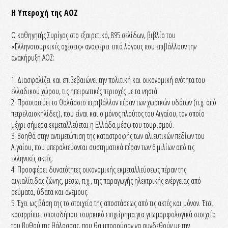
Η Υπεροχή της ΑΟΖ
Ο καθηγητής Συρίγος στο εξαιρετικό, 895 σελίδων, βιβλίο του
«Ελληνοτουρκικές σχέσεις» αναφέρει επτά λόγους που επιβάλλουν την
ανακήρυξη ΑΟΖ:
1. Διασφαλίζει και επιβεβαιώνει την πολιτική και οικονομική ενότητα του
ελλαδικού χώρου, τις ηπειρωτικές περιοχές με τα νησιά.
2. Προστατεύει το θαλάσσιο περιβάλλον πέραν των χωρικών υδάτων (π.χ. από
πετρελαιοκηλίδες), που είναι και ο μόνος πλούτος του Αιγαίου, τον οποίο
μέχρι σήμερα εκμεταλλεύεται η Ελλάδα μέσω του τουρισμού.
3. Βοηθά στην αντιμετώπιση της καταστροφής των αλιευτικών πεδίων του
Αιγαίου, που υπεραλιεύονται συστηματικά πέραν των 6 μιλίων από τις
ελληνικές ακτές.
4. Προσφέρει δυνατότητες οικονομικής εκμεταλλεύσεως πέραν της
αιγιαλίτιδας ζώνης, μέσω, π.χ., της παραγωγής ηλεκτρικής ενέργειας από
ρεύματα, ύδατα και ανέμους.
5. Έχει ως βάση της το στοιχείο της αποστάσεως από τις ακτές και μόνον. Έτσι
καταρρίπτει οποιοδήποτε τουρκικό επιχείρημα για γεωμορφολογικά στοιχεία
του βυθού της θάλασσας, που θα μπορούσαν να συνδεθούν με την