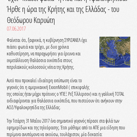
Ήρθε η ώρα της Κρήτης και της Ελλάδας - του
Θεόδωρου Καρυώτη
07.06.2017
Φαίνεται ότι, ξαφνικά, η κυβέρνηση ΣΥΡΙΖΑΝΕΛ έχει
πιάσει φωτιά και τρέχει, με δυο χρόνια
καθυστέρηση, να παραχωρήσει για έρευνα και
εκμετάλλευση θαλάσσια οικόπεδα στους
πετρελαϊκούς κολοσσούς νότια της Κρήτης.
Αυτό που προκαλεί ιδιαίτερη εντύπωση είναι το
γεγονός ότι η αμερικανική ExxonMobil ( επικεφαλής
της οποίας ήταν μέχρι πρότινος ο ΥΠΕΞ Ρεξ Τίλλερσον) και η γαλλική TOTAL
ενδιαφέρονται για θαλάσσια οικόπεδα, που πιστεύουν ότι ανήκουν στην
ΑΟΖ/Υφαλοκρηπίδα της Ελλάδας.
Την Τετάρτη 31 Μαΐου 2017 ένα σημαντικό γεγονός πέρασε στα ψιλά των
εφημερίδων και της τηλεόρασης. Έτσι μάθαμε από το ΑΠΕ μια είδηση που
περίμενα ανυπόμονα να ακούσω, τουλάχιστον, μία δεκαετία: