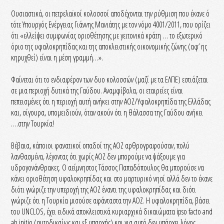
Ουσιαστικά, οι πετρελαϊκοί κολοσσοί αποδέχονται την ρύθμιση που έκανε ό
τότε Υπουργός Ενέργειας Γιάννης Μανιάτης με τον νόμο 4001/2011, που ορίζει
ότι «ελλείψει συμφωνίας οριοθέτησης με γειτονικά κράτη … το εξωτερικό
όριο της υφαλοκρηπίδας και της αποκλειστικής οικονομικής ζώνης (αφ’ ης
κηρυχθεί) είναι η μέση γραμμή…».
Φαίνεται ότι το ενδιαφέρον των δυο κολοσσών (μαζί με τα ΕΛΠΕ) εστιάζεται
σε μια περιοχή δυτικά της Γαύδου. Αναμφίβολα, οι εταιρείες είναι
πεπεισμένες ότι η περιοχή αυτή ανήκει στην ΑΟΖ/Υφαλοκρηπίδα της Ελλάδας
και, σίγουρα, υπομειδιούν, όταν ακούν ότι η θάλασσα της Γαύδου ανήκει
….στην Τουρκία!
Βέβαια, κάποιοι φανατικοί οπαδοί της ΑΟΖ αρθρογραφούσαν, πολύ
λανθασμένα, λέγοντας ότι χωρίς ΑΟΖ δεν μπορούμε να ψάξουμε για
υδρογονάνθρακες. Ο αείμνηστος Τάσσος Παπαδόπουλος θα μπορούσε να
κάνει οριοθέτηση υφαλοκρηπίδας και στο μαρτυρικό νησί αλλά δεν το έκανε
διότι γνώριζε την υπεροχή της ΑΟΖ έναντι της υφαλοκρηπίδας και διότι
γνώριζε ότι η Τουρκία μισούσε αφάνταστα την ΑΟΖ. Η υφαλοκρηπίδα, βάσει
του UNCLOS, έχει ειδικά αποκλειστικά κυριαρχικά δικαιώματα ipso facto and
ab initio (αυτοδικαίως και εξ υπαρχής) και για αυτό δεν υπάρχει λόγος