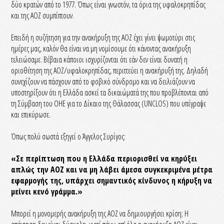
δύο κρατών από το 1977. Όπως είναι γνωστόν, τα όρια της υφαλοκρηπίδας
και της ΑΟΖ συμπίπτουν.
Επειδή η συζήτηση για την ανακήρυξη της ΑΟΖ έχει γίνει ψωμοτύρι στις
ημέρες μας, καλόν θα είναι να μη νομίσουμε ότι κάνοντας ανακήρυξη
τελειώσαμε. Βέβαια κάποιοι ισχυρίζονται ότι εάν δεν είναι δυνατή η
οριοθέτηση της ΑΟΖ/υφαλοκρηπίδας, περιττεύει η ανακήρυξή της. Δηλαδή
συνεχίζουν να πάσχουν από το φοβικό σύνδρομο και να δειλιάζουν να
υποστηρίξουν ότι η Ελλάδα ασκεί τα δικαιώματά της που προβλέπονται από
τη Σύμβαση του ΟΗΕ για το Δίκαιο της Θάλασσας (UNCLOS) που υπέγραψε
και επικύρωσε.
Όπως πολύ σωστά εξηγεί ο Άγγελος Συρίγος:
«Σε περίπτωση που η Ελλάδα περιορισθεί να κηρύξει
απλώς την ΑΟΖ και να μη λάβει άμεσα συγκεκριμένα μέτρα
εφαρμογής της, υπάρχει σημαντικός κίνδυνος η κήρυξη να
μείνει κενό γράμμα.»
Μπορεί η μονομερής ανακήρυξη της ΑΟΖ να δημιουργήσει κρίση; Η