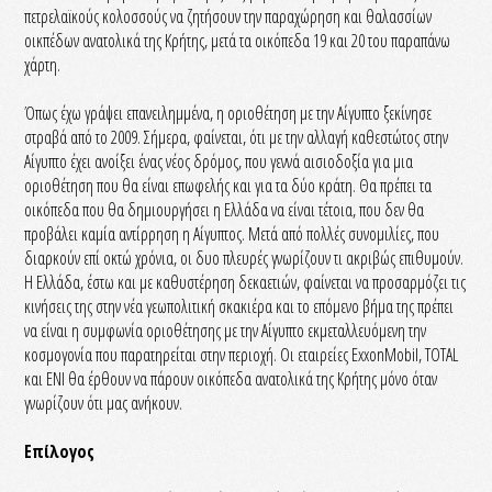
πετρελαϊκούς κολοσσούς να ζητήσουν την παραχώρηση και θαλασσίων
οικπέδων ανατολικά της Κρήτης, μετά τα οικόπεδα 19 και 20 του παραπάνω
χάρτη.
Όπως έχω γράψει επανειλημμένα, η οριοθέτηση με την Αίγυπτο ξεκίνησε
στραβά από το 2009. Σήμερα, φαίνεται, ότι με την αλλαγή καθεστώτος στην
Αίγυπτο έχει ανοίξει ένας νέος δρόμος, που γεννά αισιοδοξία για μια
οριοθέτηση που θα είναι επωφελής και για τα δύο κράτη. Θα πρέπει τα
οικόπεδα που θα δημιουργήσει η Ελλάδα να είναι τέτοια, που δεν θα
προβάλει καμία αντίρρηση η Αίγυπτος. Μετά από πολλές συνομιλίες, που
διαρκούν επί οκτώ χρόνια, οι δυο πλευρές γνωρίζουν τι ακριβώς επιθυμούν.
Η Ελλάδα, έστω και με καθυστέρηση δεκαετιών, φαίνεται να προσαρμόζει τις
κινήσεις της στην νέα γεωπολιτική σκακιέρα και το επόμενο βήμα της πρέπει
να είναι η συμφωνία οριοθέτησης με την Αίγυπτο εκμεταλλευόμενη την
κοσμογονία που παρατηρείται στην περιοχή. Οι εταιρείες ExxonMobil, TOTAL
και ENI θα έρθουν να πάρουν οικόπεδα ανατολικά της Κρήτης μόνο όταν
γνωρίζουν ότι μας ανήκουν.
Επίλογος