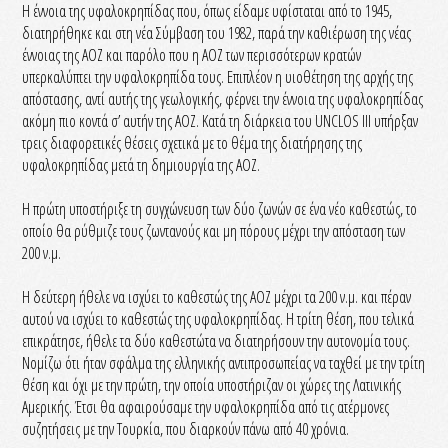
Η έννοια της υφαλοκρηπίδας που, όπως είδαμε υφίσταται από το 1945,
διατηρήθηκε και στη νέα Σύμβαση του 1982, παρά την καθιέρωση της νέας
έννοιας της ΑΟΖ και παρόλο που η ΑΟΖ των περισσότερων κρατών
υπερκαλύπτει την υφαλοκρηπίδα τους. Επιπλέον η υιοθέτηση της αρχής της
απόστασης, αντί αυτής της γεωλογικής, φέρνει την έννοια της υφαλοκρηπίδας
ακόμη πιο κοντά σ’ αυτήν της ΑΟΖ. Κατά τη διάρκεια του UNCLOS IIΙ υπήρξαν
τρεις διαφορετικές θέσεις σχετικά με το θέμα της διατήρησης της
υφαλοκρηπίδας μετά τη δημιουργία της ΑΟΖ.
Η πρώτη υποστήριξε τη συγχώνευση των δύο ζωνών σε ένα νέο καθεστώς, το
οποίο θα ρύθμιζε τους ζωντανούς και μη πόρους μέχρι την απόσταση των
200 ν.μ.
Η δεύτερη ήθελε να ισχύει το καθεστώς της ΑΟΖ μέχρι τα 200 ν.μ. και πέραν
αυτού να ισχύει το καθεστώς της υφαλοκρηπίδας. Η τρίτη θέση, που τελικά
επικράτησε, ήθελε τα δύο καθεστώτα να διατηρήσουν την αυτονομία τους.
Νομίζω ότι ήταν σφάλμα της ελληνικής αντιπροσωπείας να ταχθεί με την τρίτη
θέση και όχι με την πρώτη, την οποία υποστήριζαν οι χώρες της Λατινικής
Αμερικής. Έτσι θα αφαιρούσαμε την υφαλοκρηπίδα από τις ατέρμονες
συζητήσεις με την Τουρκία, που διαρκούν πάνω από 40 χρόνια.