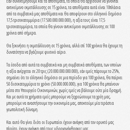
Εάν συνεκτιμήσουμε και τα αποθέματα, τα οποία θα αρχίσουνε να γίνονται
αντικείμενο εκμετάλλευσης σε 15 χρόνια, τα αποθέματα αυτά είναι 10πλάσια
από τα συμβατικά μας αποθέματα και θα αποφέρουν στο ελληνικό δημόσιο
17,5 τρισεκατομμύρια (17.500.000.000.000), η αξία τους είναι 17,5
τρισεκατομμύρια, τα οποία θα γίνουν αντικείμενο εκμετάλλευσης σε 100
χρόνια από σήμερα.
Θα ξεκινήσει η εκμετάλλευση σε 15 χρόνια, αλλά επί 100 χρόνια θα έχουμε τη
δυνατότητα να βγάζουμε φυσικό αέριο.
Τα έσοδα από αυτά τα συμβατικά και μη συμβατικά αποθέματα, των οποίων
η αξία ανέρχεται σε 20 τρις (20.000.000.000.000), εάν εμείς πάρουμε το 25%,
σημαίνει ότι το ελληνικό δημόσιο σε μια περίοδο για 100 χρόνια, θα παίρνει
50 δισεκατομμύρια το χρόνο (50.000.000.000), για 100 χρόνια θα μπαίνουν
μέσα στο Υπουργείο Οικονομικών, χωρίς εμείς να βάλουμε ούτε μία δραχμή.
Και με αυτά τα χρήματα εμείς μπορούμε να ξεχρεώσουμε τα χρέη μας,
μπορούμε να αναστήσουμε την οικονομία μας, αποκτούμε μία τεράστια
γεωπολιτική δύναμη.
Και αυτό θα γίνει διότι οι Ευρωπαίοι έχουν ανάγκη από τον ορυκτό μας
πλούτο, έχουν ανάγκη από τους υδρογονάνθρακες μας.