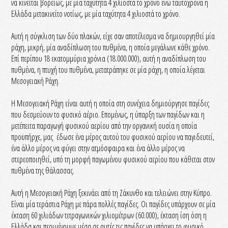
να κινείται βορείως, με μία ταχύτητα 4 χιλιοστά το χρόνο ενώ ταυτόχρονα η
Ελλάδα μετακινείτο νοτίως, με μία ταχύτητα 4 χιλιοστά το χρόνο.
Αυτή η σύγκλιση των δύο πλακών, είχε σαν αποτέλεσμα να δημιουργηθεί μία
ράχη, μικρή, μία αναδίπλωση του πυθμένα, η οποία μεγάλωνε κάθε χρόνο.
Επί περίπου 18 εκατομμύρια χρόνια (18.000.000), αυτή η αναδίπλωση του
πυθμένα, η πτυχή του πυθμένα, μετατράπηκε σε μία ράχη, η οποία λέγεται
Μεσογειακή Ράχη.
Η Μεσογειακή Ράχη είναι αυτή η οποία στη συνέχεια δημιούργησε παγίδες
που δεσμεύουν το φυσικό αέριο. Επομένως, η ύπαρξη των παγίδων και η
μετέπειτα παραγωγή φυσικού αερίου από την οργανική ουσία η οποία
προϋπήρχε, μας έδωσε ένα μέρος αυτού του φυσικού αερίου να παγιδευτεί,
ένα άλλο μέρος να φύγει στην ατμόσφαιρα και ένα άλλο μέρος να
στερεοποιηθεί, υπό τη μορφή παγωμένου φυσικού αερίου που κάθεται στον
πυθμένα της θάλασσας.
Αυτή η Μεσογειακή Ράχη ξεκινάει από τη Ζάκυνθο και τελειώνει στην Κύπρο.
Είναι μία τεράστια Ράχη με πάρα πολλές παγίδες. Οι παγίδες υπάρχουν σε μία
έκταση 60 χιλιάδων τετραγωνικών χιλιομέτρων (60.000), έκταση ίση όση η
Ελλάδα και περιμένουμε μέσα σε αυτές τις παγίδες να υπάρχει το φυσικό