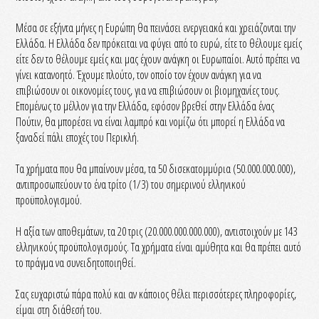
Μέσα σε εξήντα μήνες η Ευρώπη θα πεινάσει ενεργειακά και χρειάζονται την
Ελλάδα. Η Ελλάδα δεν πρόκειται να φύγει από το ευρώ, είτε το θέλουμε εμείς
είτε δεν το θέλουμε εμείς και μας έχουν ανάγκη οι Ευρωπαίοι. Αυτό πρέπει να
γίνει κατανοητό. Έχουμε πλούτο, τον οποίο τον έχουν ανάγκη για να
επιβιώσουν οι οικονομίες τους, για να επιβιώσουν οι βιομηχανίες τους.
Επομένως το μέλλον για την Ελλάδα, εφόσον βρεθεί στην Ελλάδα ένας
Πούτιν, θα μπορέσει να είναι λαμπρό και νομίζω ότι μπορεί η Ελλάδα να
ξαναδεί πάλι εποχές του Περικλή.
Τα χρήματα που θα μπαίνουν μέσα, τα 50 δισεκατομμύρια (50.000.000.000),
αντιπροσωπεύουν το ένα τρίτο (1/3) του σημερινού ελληνικού
προϋπολογισμού.
Η αξία των αποθεμάτων, τα 20 τρις (20.000.000.000.000), αντιστοιχούν με 143
ελληνικούς προϋπολογισμούς. Τα χρήματα είναι αμύθητα και θα πρέπει αυτό
το πράγμα να συνειδητοποιηθεί.
Σας ευχαριστώ πάρα πολύ και αν κάποιος θέλει περισσότερες πληροφορίες,
είμαι στη διάθεσή του.