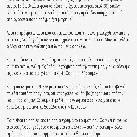
αέριο. Το ότι βγαίνει φυσικό αέριο, το έχουνε μετρήσει οκτώ (8) διεθνή
ινστιτούτα. Δεν μπορούμε να λέμε αυτή τη στιγμή ότι δεν υπάρχει φυσικό
αέριο, όταν αυτό το πράγμα έχει μετρηθεί.
Αυτά τα πράγματα, αυτά που σας αναφέρω αυτή τη στιγμή, ελέγχθηκαν επίσης
από τους Νορβηγούς πριν ενάμιση χρόνο, στο γραφείο του κ. Μανιάτη. Αλλά
ο Μανιάτης ήταν γνώστης αυτών που εγώ σας λέω.
Και του είπανε του κ. Μανιάτη, ότι «Εμείς είμαστε σίγουροι ότι υπάρχει
φυσικό αέριο, ενώ εμείς βάζουμε χρήματα από την τσέπη μας, για να κάνουμε
τις μελέτες και τα στοιχεία αυτά εμείς θα τα πουλήσουμε».
Και η απάντηση του ΥΠΕΚΑ μετά από 15 μήνες ήταν «Εσείς κύριοι Νορβηγοί
που λέτε αυτά τα πράγματα, ότι υπάρχουνε και ότι βάζετε χρήματα από την
τσέπη σας, σας αναθέτουμε τη μελέτη, τις γεωφυσικές έρευνες, οι οποίες
ξεκινάνε την επόμενη εβδομάδα από την Κέρκυρα».
Ποια είναι τα αποθέματα τα οποία έχουμε, το κομμάτι που θα γίνει η έρευνα
από τους Νορβηγούς : τα αποθέματα εκτιμώνται – αυτή τη στιγμή – δίνω
τιμές – σε ένα τρισεκατομμύριο εφτακόσια δισεκατομμύρια