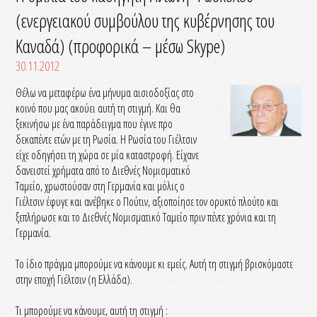
(ενεργειακού συμβούλου της κυβέρνησης του
Καναδά) (προφορικά – μέσω Skype)
30.11.2012
Θέλω να μεταφέρω ένα μήνυμα αισιοδοξίας στο
κοινό που μας ακούει αυτή τη στιγμή. Και θα
ξεκινήσω με ένα παράδειγμα που έγινε προ
δεκαπέντε ετών με τη Ρωσία. Η Ρωσία του Γιέλτσιν
είχε οδηγήσει τη χώρα σε μία καταστροφή. Είχανε
δανειστεί χρήματα από το Διεθνές Νομισματικό
Ταμείο, χρωστούσαν στη Γερμανία και μόλις ο
Γιέλτσιν έφυγε και ανέβηκε ο Πούτιν, αξιοποίησε τον ορυκτό πλούτο και
ξεπλήρωσε και το Διεθνές Νομισματικό Ταμείο πριν πέντε χρόνια και τη
Γερμανία.
Το ίδιο πράγμα μπορούμε να κάνουμε κι εμείς. Αυτή τη στιγμή βρισκόμαστε
στην εποχή Γιέλτσιν (η Ελλάδα).
Τι μπορούμε να κάνουμε, αυτή τη στιγμή :