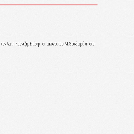
ι τον Λάκη Καρνέζη. Επίσης, οι εικόνες του Μ.Θεοδωράκη στο