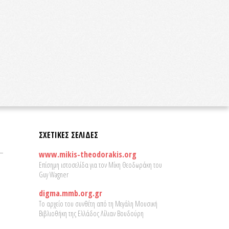
ΣΧΕΤΙΚΕΣ ΣΕΛΙΔΕΣ
www.mikis-theodorakis.org
Επίσημη ιστοσελίδα για τον Μίκη Θεοδωράκη του
Guy Wagner
digma.mmb.org.gr
Το αρχείο του συνθέτη από τη Μεγάλη Μουσική
Βιβλιοθήκη της Ελλάδος Λίλιαν Βουδούρη