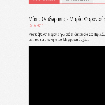
Μίκης Θεοδωράκης - Μαρία Φαραντούρη
08.06.2014
Mια πρόβα στη Γερμανία πριν από τη δικτατορία. Στο Περιγιά
σπίτι του και στον κήπο του. Με γερμανικά σχόλια