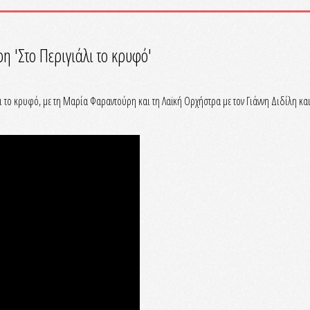
 'Στο Περιγιάλι το κρυφό'
λι το κρυφό, με τη Μαρία Φαραντούρη και τη Λαϊκή Ορχήστρα με τον Γιάννη Διδίλη κα